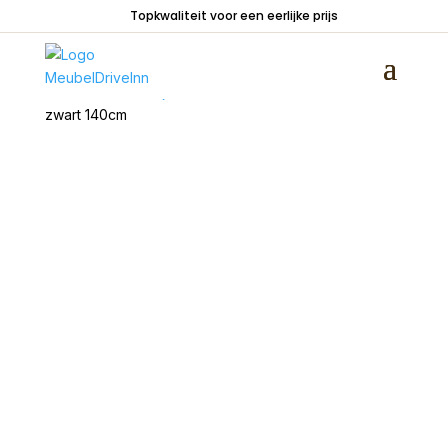
Topkwaliteit voor een eerlijke prijs
Home
/
Tafels
/
Bijzettafels
/ Sidetable YLAYA antiek
zwart 140cm