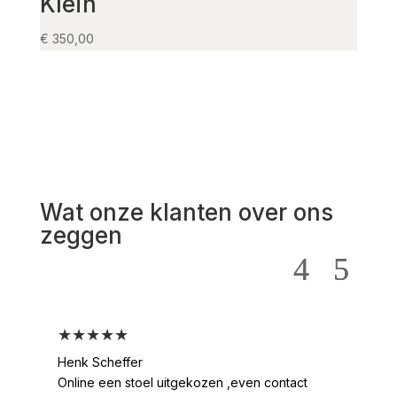
Klein
Ma
€
350,00
€
145,
Wat onze klanten over ons
zeggen
★★★★★
★
Henk Scheffer
Han
Online een stoel uitgekozen ,even contact
Moo