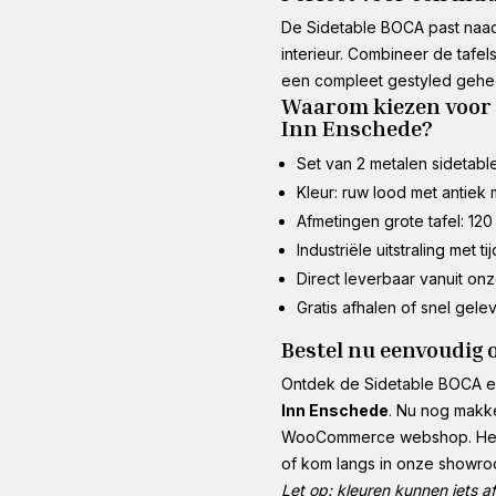
De Sidetable BOCA past naadl
interieur. Combineer de tafel
een compleet gestyled gehee
Waarom kiezen voor 
Inn Enschede?
Set van 2 metalen sidetabl
Kleur: ruw lood met antiek
Afmetingen grote tafel: 12
Industriële uitstraling met t
Direct leverbaar vanuit on
Gratis afhalen of snel gele
Bestel nu eenvoudig 
Ontdek de Sidetable BOCA en
Inn Enschede
. Nu nog makke
WooCommerce webshop. Heb 
of kom langs in onze showro
Let op: kleuren kunnen iets af