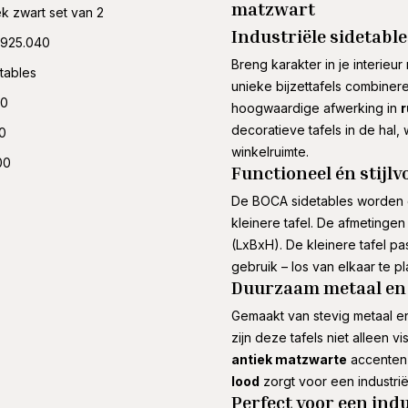
matzwart
ek zwart set van 2
Industriële sidetable
.925.040
Breng karakter in je interieu
tables
unieke bijzettafels combiner
00
hoogwaardige afwerking in
r
decoratieve tafels in de hal, w
0
winkelruimte.
00
Functioneel én stijlvo
De BOCA sidetables worden g
kleinere tafel. De afmetingen
(LxBxH). De kleinere tafel past
gebruik – los van elkaar te p
Duurzaam metaal en 
Gemaakt van stevig metaal en
zijn deze tafels niet alleen 
antiek matzwarte
accenten 
lood
zorgt voor een industrië
Perfect voor een ind