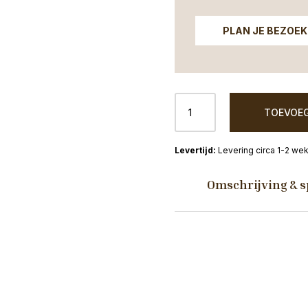
PLAN JE BEZOEK
Sidetable
TOEVOEG
BOCA
ruw
lood
Levering circa 1-2 we
en
antiek
Omschrijving & s
zwart
set
van
2
aantal