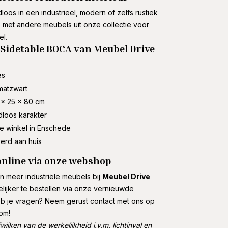
oos in een industrieel, modern of zelfs rustiek
s met andere meubels uit onze collectie voor
l.
Sidetable BOCA van Meubel Drive
es
 matzwart
0 x 25 x 80 cm
ijdloos karakter
ze winkel in Enschede
verd aan huis
online via onze webshop
 meer industriële meubels bij
Meubel Drive
lijker te bestellen via onze vernieuwde
je vragen? Neem gerust contact met ons op
om!
wijken van de werkelijkheid i.v.m. lichtinval en