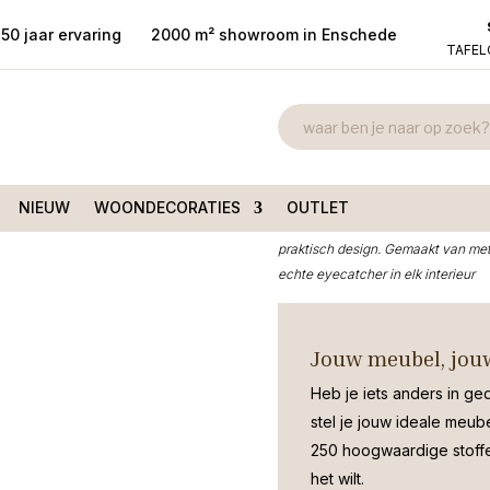
50 jaar ervaring
2000 m² showroom in Enschede
TAFE
Sidetable BOC
 ruw lood en antiek zwart
zwart set van
€
459,00
NIEUW
WOONDECORATIES
OUTLET
Deze stijlvolle set sidetables BOCA
praktisch design. Gemaakt van met
echte eyecatcher in elk interieur
Jouw meubel, jouw
Heb je iets anders in ge
stel je jouw ideale meub
250 hoogwaardige stoffen
het wilt.