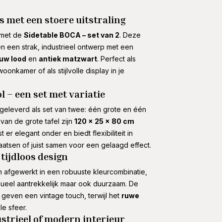
s met een stoere uitstraling
r met de
Sidetable BOCA – set van 2
. Deze
en een strak, industrieel ontwerp met een
uw lood
en
antiek matzwart
. Perfect als
oonkamer of als stijlvolle display in je
l – een set met variatie
eleverd als set van twee: één grote en één
 van de grote tafel zijn
120 x 25 x 80 cm
 er elegant onder en biedt flexibiliteit in
laatsen of juist samen voor een gelaagd effect.
tijdloos design
 afgewerkt in een robuuste kleurcombinatie,
visueel aantrekkelijk maar ook duurzaam. De
geven een vintage touch, terwijl het
ruwe
le sfeer.
ustrieel of modern interieur