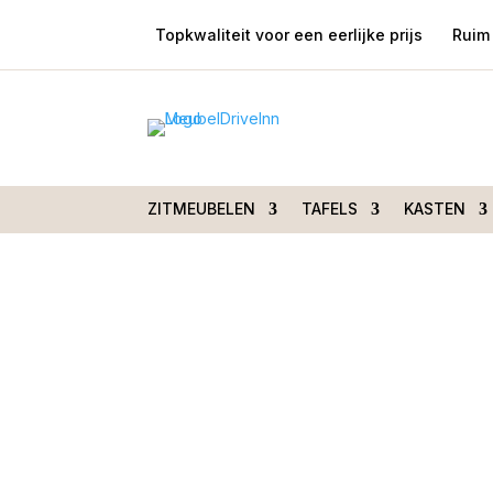
Topkwaliteit voor een eerlijke prijs
Ruim 
Home
/
Tafels
/
Bijzettafels
/ Sidetable BOCA
set van 2
ZITMEUBELEN
TAFELS
KASTEN