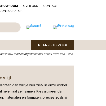
OVER ONS
CONTACT
SHOWROOM
LCONFIGURATOR
A ruw lood en antiek
 2
PLAN JE BEZOEK
 (1 grote, 1 kleine) combineert robuuste elegantie met
aal in ruw lood en afgewerkt met antiek matzwart – een
 stijl
dachten dan wat je hier ziet?
In onze winkel
el helemaal zelf samen. Kies uit meer dan
, materialen en formaten, precies zoals jij