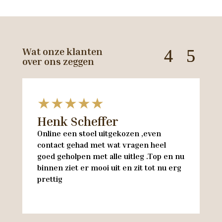
Wat onze klanten
over ons zeggen
★★★★★
Henk Scheffer
H
Online een stoel uitgekozen ,even
M
contact gehad met wat vragen heel
en
goed geholpen met alle uitleg .Top en nu
w
binnen ziet er mooi uit en zit tot nu erg
w
prettig
M