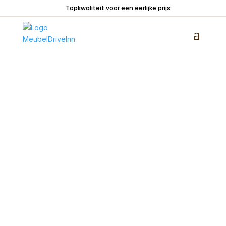
Topkwaliteit voor een eerlijke prijs
Home
/
Tafels
/
Salontafels
/ Salontafel organisch
massief eiken bruin 130cm