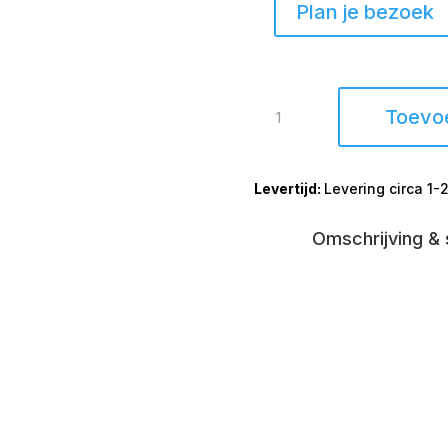
Plan je bezoek
Salontafel
Toevo
mango
ovaal
Diamond
Levering circa 1
130x70cm
aantal
Omschrijving & 