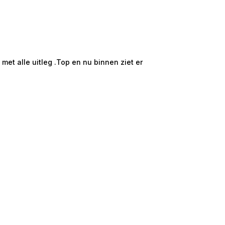
★★★★★
Hans en Willie t
et alle uitleg .Top en nu binnen ziet er
Mooi groot en ru
onze ruime 2 /5