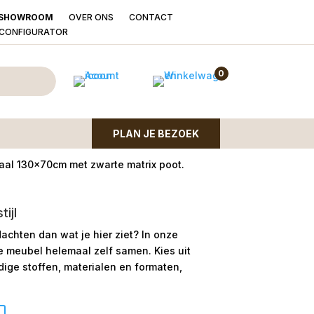
OVER ONS
CONTACT
SHOWROOM
LCONFIGURATOR
ango ovaal Diamond
0
PLAN JE BEZOEK
aal 130x70cm met zwarte matrix poot.
ijl
dachten dan wat je hier ziet?
In onze
le meubel helemaal zelf samen. Kies uit
ge stoffen, materialen en formaten,