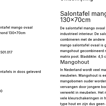
Salontafel man
130x70cm
ontafel mango ovaal
De salontafel mango ovaal
mond 130x70cm
industrieel interieur. De sa
combineren met de andere 
mango salontafel ovaal is 
mangohout gecombineerd me
.501.017
matrix poot. Bladdikte: 4,5
Mangohout
In Nederland wordt veel ma
ntafels in doos geleverd
meubelen. Mangohout is een 
mangobomen ouder worden 
vervangen door jongere bom
00
verwerkt in meubelen. Het 
vele kleurschakeringen in 
type hout en zijn dus geen 