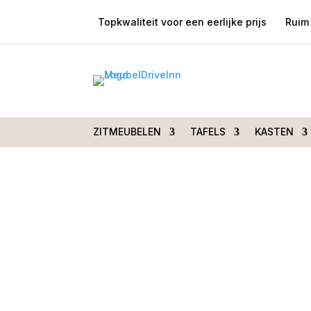
Topkwaliteit voor een eerlijke prijs
Ruim 
Home
/
Tafels
/
Salontafels
/ Salontafel ma
130x70cm
ZITMEUBELEN
TAFELS
KASTEN