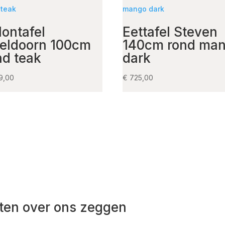
lontafel
Eettafel Steven
eldoorn 100cm
140cm rond ma
nd teak
dark
9,00
€
725,00
ten over ons zeggen