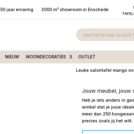
50 jaar ervaring
2000 m² showroom in Enschede
TAFE
Salontafel m
ngo ovaal Diamond
130x70cm
€
299,00
NIEUW
WOONDECORATIES
OUTLET
Leuke salontafel mango ov
Jouw meubel, jouw st
Heb je iets anders in ge
winkel stel je jouw idea
meer dan 250 hoogwaardi
precies zoals jij het wilt.