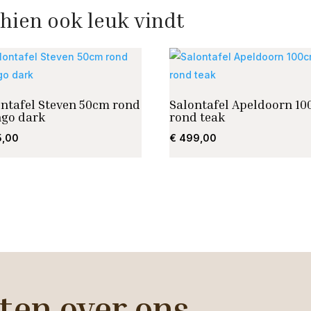
hien ook leuk vindt
ontafel Steven 50cm rond
Salontafel Apeldoorn 1
go dark
rond teak
5,00
€
499,00
ten over ons