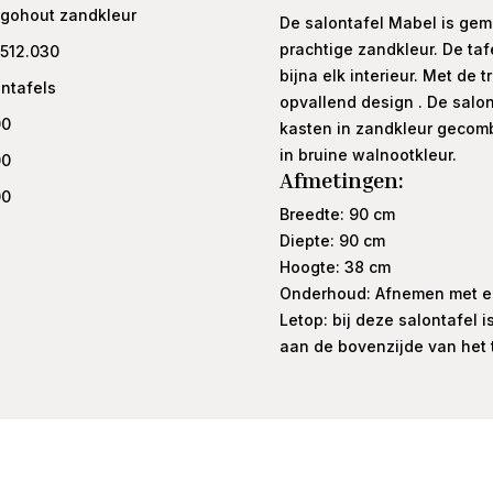
gohout zandkleur
De salontafel Mabel is gem
prachtige zandkleur. De taf
.512.030
bijna elk interieur. Met de
ntafels
opvallend design . De salo
00
kasten in zandkleur gecomb
in bruine walnootkleur.
00
Afmetingen:
00
Breedte: 90 cm
Diepte: 90 cm
Hoogte: 38 cm
Onderhoud: Afnemen met ee
Letop: bij deze salontafel i
aan de bovenzijde van het 