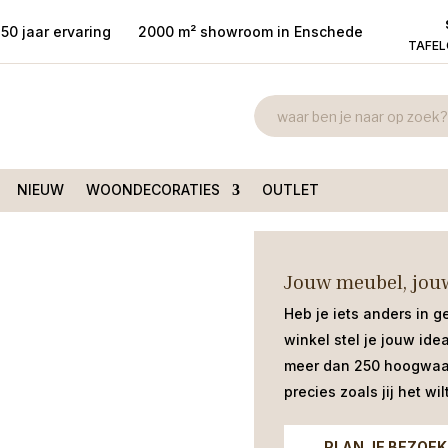
50 jaar ervaring
2000 m² showroom in Enschede
TAFE
Salontafel M
Mabel 90cm rond
mangohout z
€
299,00
NIEUW
WOONDECORATIES
OUTLET
Trendy ronde salontafel 90cm met 
Jouw meubel, jouw
Heb je iets anders in g
winkel stel je jouw ide
meer dan 250 hoogwaar
precies zoals jij het wilt
PLAN JE BEZOEK