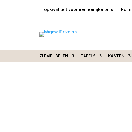
Topkwaliteit voor een eerlijke prijs
Ruim 
Home
/
Tafels
/
Salontafels
/ Salontafel 
mangohout zandkleur
ZITMEUBELEN
TAFELS
KASTEN