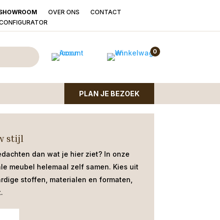
OVER ONS
CONTACT
SHOWROOM
LCONFIGURATOR
abel 90cm rond
andkleur
0
PLAN JE BEZOEK
trompetpoot | mangohout in zandkleur |
 stijl
edachten dan wat je hier ziet?
In onze
ale meubel helemaal zelf samen. Kies uit
dige stoffen, materialen en formaten,
.