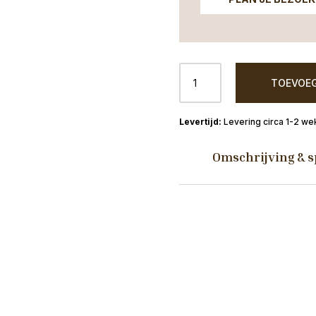
Salontafel
TOEVOEG
Mabel
90cm
rond
Levering circa 1-2 we
mangohout
zandkleur
Omschrijving & s
aantal