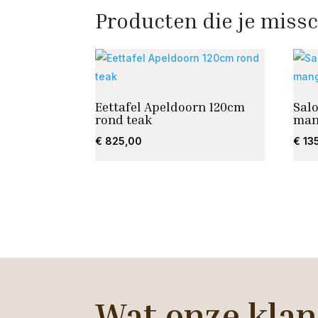
Producten die je missc
Eettafel Apeldoorn 120cm
Sal
rond teak
man
€
825,00
€
13
Wat onze klan