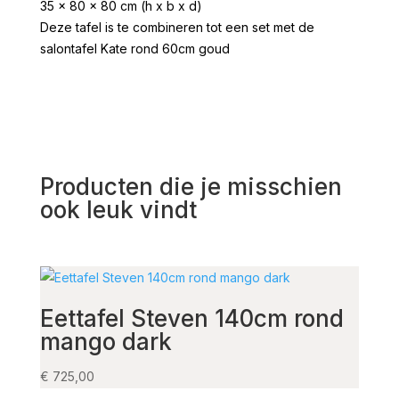
35 x 80 x 80 cm (h x b x d)
Deze tafel is te combineren tot een set met de
salontafel Kate rond 60cm goud
Producten die je misschien
ook leuk vindt
Eettafel Steven 140cm rond
Sal
mango dark
€
625,
€
725,00