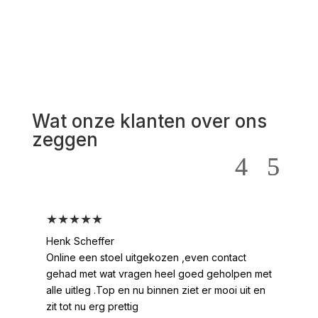
Wat onze klanten over ons
zeggen
★★★★★
★
Henk Scheffer
Han
Online een stoel uitgekozen ,even contact
Moo
gehad met wat vragen heel goed geholpen met
heel
alle uitleg .Top en nu binnen ziet er mooi uit en
ges
zit tot nu erg prettig
2 /