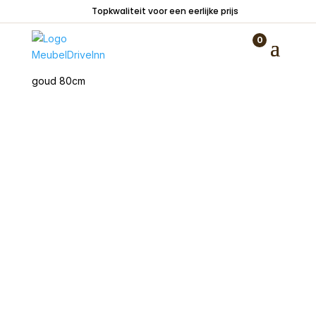
Topkwaliteit voor een eerlijke prijs
0
Home
/
Tafels
/
Salontafels
/ Salontafel Kate rond
goud 80cm