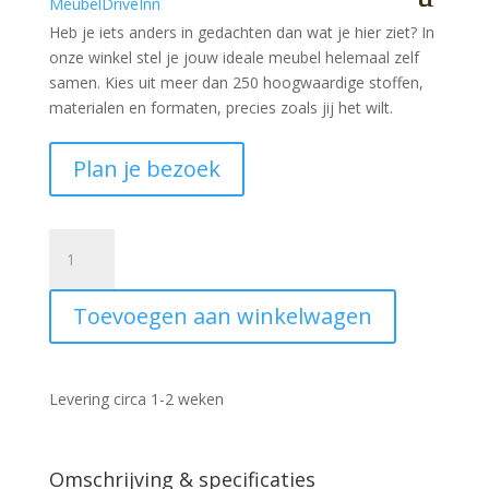
Heb je iets anders in gedachten dan wat je hier ziet?
In
onze winkel stel je jouw ideale meubel helemaal zelf
samen. Kies uit meer dan 250 hoogwaardige stoffen,
materialen en formaten, precies zoals jij het wilt.
Plan je bezoek
Salontafel
Joelle
metaal
Toevoegen aan winkelwagen
koper
bruin
set
3
Levering circa 1-2 weken
stuks
aantal
Omschrijving & specificaties