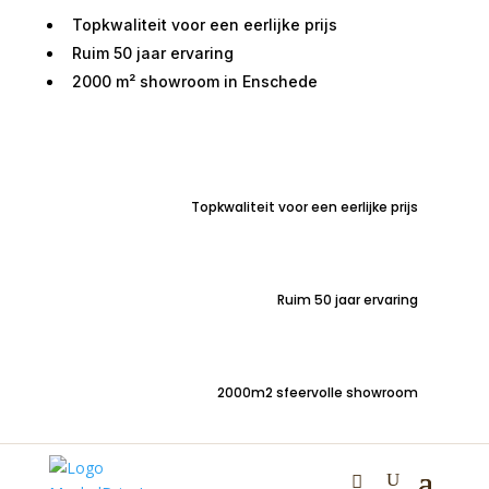
Topkwaliteit voor een eerlijke prijs
Ruim 50 jaar ervaring
2000 m² showroom in Enschede
Home
/
Tafels
/
Salontafels
/ Salontafel Joelle metaal
koper bruin set 3 stuks
Topkwaliteit voor een eerlijke prijs
Salontafel Joelle metaal
koper bruin set 3 stuks
Ruim 50 jaar ervaring
€
599,00
2000m2 sfeervolle showroom
Luxe set salontafels in 3 hoogtes | doorsnede 70cm,
60cm en 44cm |
Jouw meubel, jouw stijl