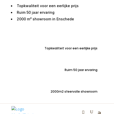
Topkwaliteit voor een eerlijke prijs
Ruim 50 jaar ervaring
2000 m² showroom in Enschede
Home
/
Tafels
/
Salontafels
/ Salontafel Jarrel metaal
koper en zwart set van 2
Topkwaliteit voor een eerlijke prijs
Ruim 50 jaar ervaring
Salontafel Jarrel metaal
koper en zwart set van 2
2000m2 sfeervolle showroom
€
369,00