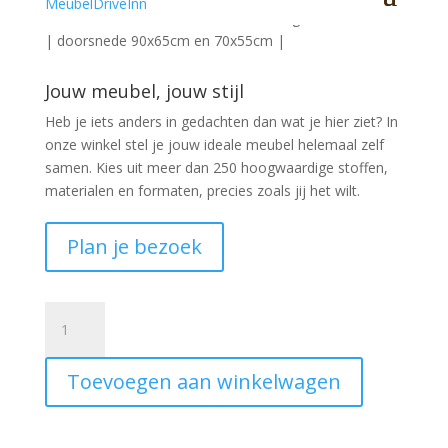
Luxe set salontafels driehoek in 2 hoogtes en 2 kleuren
| doorsnede 90x65cm en 70x55cm |
Jouw meubel, jouw stijl
Heb je iets anders in gedachten dan wat je hier ziet?
In
onze winkel stel je jouw ideale meubel helemaal zelf
samen. Kies uit meer dan 250 hoogwaardige stoffen,
materialen en formaten, precies zoals jij het wilt.
Plan je bezoek
Salontafel
Jarrel
metaal
Toevoegen aan winkelwagen
koper
en
zwart