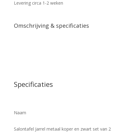
set
Levering circa 1-2 weken
van
2
aantal
Omschrijving & specificaties
Specificaties
Naam
Salontafel Jarrel metaal koper en zwart set van 2