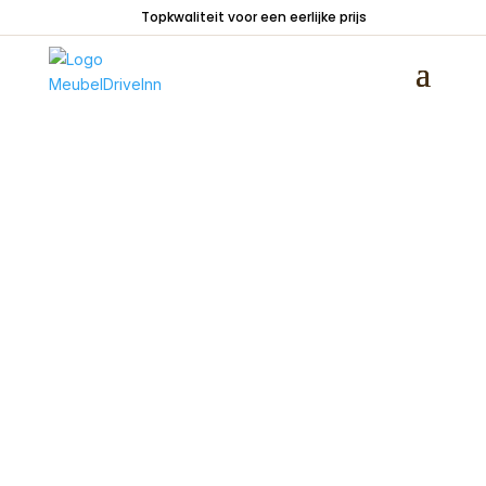
Topkwaliteit voor een eerlijke prijs
Home
/
Zitmeubelen
/
Rechte banken
/
Rockefeller Bank 2,5-zits Africaleder