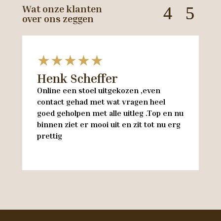
Wat onze klanten
over ons zeggen
★★★★★
Henk Scheffer
H
Online een stoel uitgekozen ,even
M
contact gehad met wat vragen heel
en
goed geholpen met alle uitleg .Top en nu
w
binnen ziet er mooi uit en zit tot nu erg
w
prettig
M