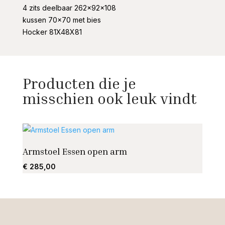
4 zits deelbaar 262x92x108
kussen 70×70 met bies
Hocker 81X48X81
Producten die je
misschien ook leuk vindt
Armstoel Essen open arm
Faute
€
285,00
€
525