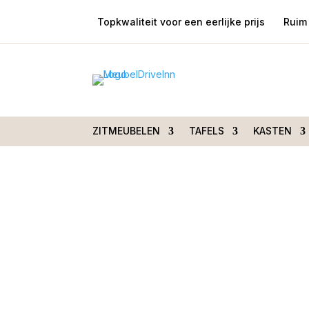
Topkwaliteit voor een eerlijke prijs
Ruim 
Home
/
Zitmeubelen
/
Fauteuils
/
Relaxfauteuils
Large draaistoel
ZITMEUBELEN
TAFELS
KASTEN