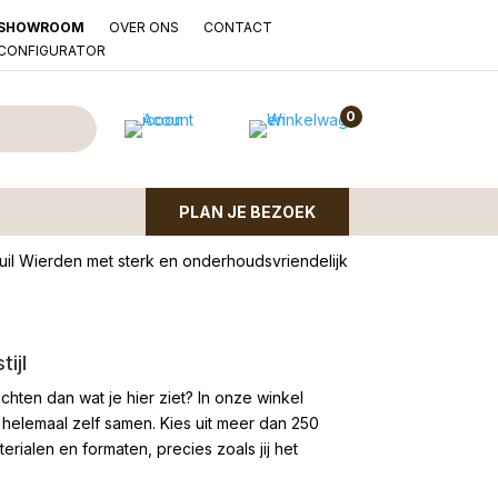
OVER ONS
CONTACT
SHOWROOM
LCONFIGURATOR
 Wierden Large
0
PLAN JE BEZOEK
teuil Wierden met sterk en onderhoudsvriendelijk
ijl
chten dan wat je hier ziet?
In onze winkel
 helemaal zelf samen. Kies uit meer dan 250
rialen en formaten, precies zoals jij het