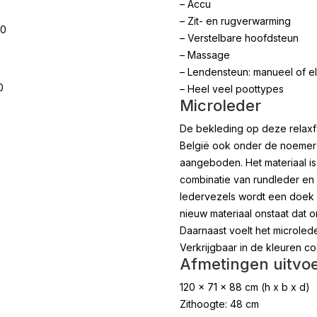
– Accu
– Zit- en rugverwarming
00
– Verstelbare hoofdsteun
– Massage
– Lendensteun: manueel of el
0
– Heel veel poottypes
Microleder
De bekleding op deze relaxfa
België ook onder de noemer 
aangeboden. Het materiaal is
combinatie van rundleder en
ledervezels wordt een doek 
nieuw materiaal onstaat dat 
Daarnaast voelt het microlede
Verkrijgbaar in de kleuren co
Afmetingen uitvoe
120 x 71 x 88 cm (h x b x d)
Zithoogte: 48 cm