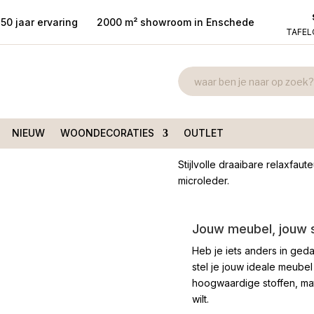
50 jaar ervaring
2000 m² showroom in Enschede
TAFE
Relaxfauteuil
/ Relaxfauteuil Wierden
draaistoel
€
2.999,00
NIEUW
WOONDECORATIES
OUTLET
Stijlvolle draaibare relaxfau
microleder.
Jouw meubel, jouw st
Heb je iets anders in geda
stel je jouw ideale meubel
hoogwaardige stoffen, mate
wilt.