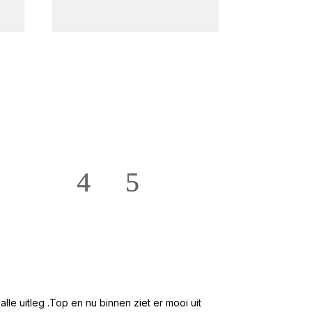
★★★★★
Hans en Willie te
e uitleg .Top en nu binnen ziet er mooi uit
Mooi groot en ru