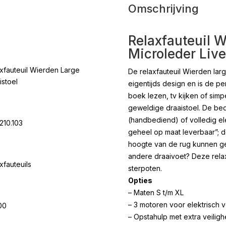
Omschrijving
Relaxfauteuil W
Microleder Live
xfauteuil Wierden Large
De relaxfauteuil Wierden larg
istoel
eigentijds design en is de pe
boek lezen, tv kijken of sim
geweldige draaistoel. De bed
(handbediend) of volledig ele
210.103
geheel op maat leverbaar”; d
hoogte van de rug kunnen ge
andere draaivoet? Deze relax
xfauteuils
sterpoten.
Opties
– Maten S t/m XL
– 3 motoren voor elektrisch v
00
– Opstahulp met extra veiligh