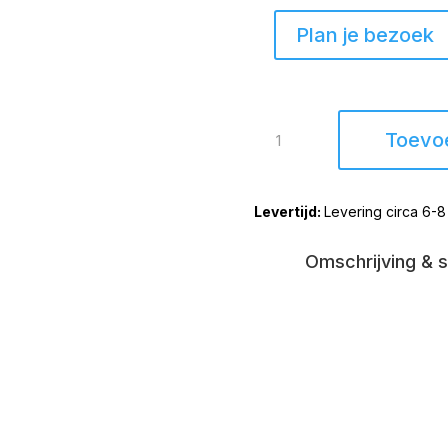
Plan je bezoek
Relaxfauteuil
Toevo
Wierden
Large
draaistoel
Levering circa 6-
aantal
Omschrijving & s