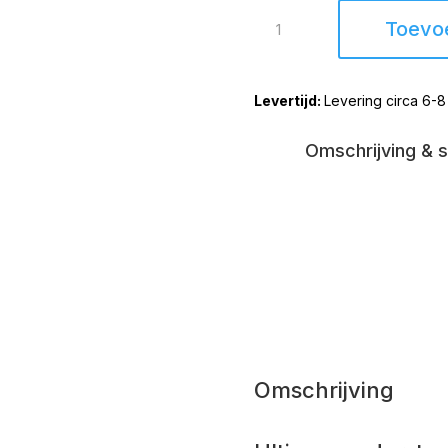
Relaxfauteuil
Toevo
Twice
Pro
|
Levering circa 6-
TW226N
|
De
Omschrijving & s
Toekomst
aantal
Omschrijving