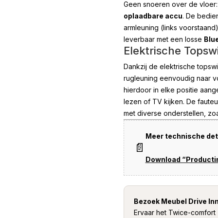
Geen snoeren over de vloe
oplaadbare accu
. De bedie
armleuning (links voorstaand
leverbaar met een losse
Blu
Elektrische Topsw
Dankzij de elektrische topsw
rugleuning eenvoudig naar vo
hierdoor in elke positie aan
lezen of TV kijken. De faut
met diverse onderstellen, zo
Meer technische deta
📄
Download “Product
Bezoek Meubel Drive In
Ervaar het Twice-comfort 