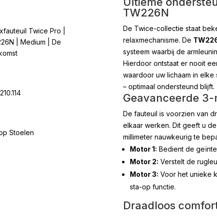
Ultieme ondersteu
TW226N
De Twice-collectie staat be
xfauteuil Twice Pro |
relaxmechanisme. De
TW22
26N | Medium | De
systeem waarbij de armleuni
komst
Hierdoor ontstaat er nooit ee
waardoor uw lichaam in elke st
– optimaal ondersteund blijft.
210.114
Geavanceerde 3-m
De fauteuil is voorzien van d
elkaar werken. Dit geeft u de 
op Stoelen
millimeter nauwkeurig te bepa
Motor 1:
Bedient de geïnte
Motor 2:
Verstelt de rugleu
Motor 3:
Voor het unieke k
sta-op functie.
Draadloos comfort