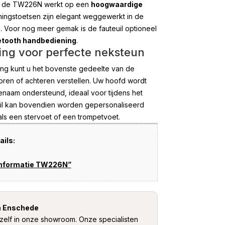
r: de TW226N werkt op een
hoogwaardige
ningstoetsen zijn elegant weggewerkt in de
). Voor nog meer gemak is de fauteuil optioneel
etooth handbediening
.
ing voor perfecte neksteun
ing kunt u het bovenste gedeelte van de
ren of achteren verstellen. Uw hoofd wordt
genaam ondersteund, ideaal voor tijdens het
euil kan bovendien worden gepersonaliseerd
als een stervoet of een trompetvoet.
ils:
informatie TW226N”
n Enschede
zelf in onze showroom. Onze specialisten