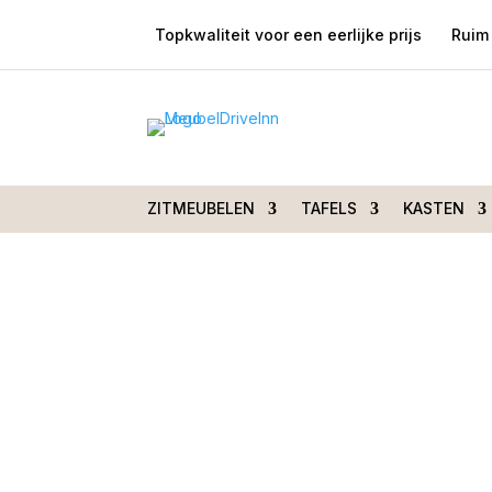
Topkwaliteit voor een eerlijke prijs
Ruim 
Home
/
Zitmeubelen
/
Fauteuils
/
Relaxfauteuils
TW226N | De Toekomst
ZITMEUBELEN
TAFELS
KASTEN