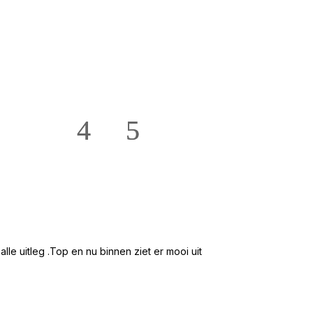
★★★★★
Hans en Willie te
e uitleg .Top en nu binnen ziet er mooi uit
Mooi groot en ru
2 /5 zitsbank ge