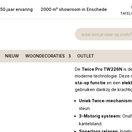
50 jaar ervaring
2000 m² showroom in Enschede
TAFE
Relaxfauteuil
/ Relaxfauteuil Twice Pro |
De Toekomst
€
4.099,00
NIEUW
WOONDECORATIES
OUTLET
De
Twice Pro TW226N
is d
moderne technologie. Deze re
sta-op functie
en een
elek
gebruiken dankzij de krachti
Uniek Twice-mechanism
steun.
3-Motorig systeem:
Onafh
kantelstand.
Snoerloos relaxen:
Ingebo