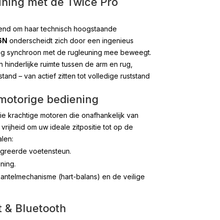
ning met de Twice Pro
kend om haar technisch hoogstaande
6N
onderscheidt zich door een ingenieus
ng synchroon met de rugleuning mee beweegt.
n hinderlijke ruimte tussen de arm en rug,
and – van actief zitten tot volledige ruststand
otorige bediening
rie krachtige motoren die onafhankelijk van
vrijheid om uw ideale zitpositie tot op de
len:
greerde voetensteun.
ning.
antelmechanisme (hart-balans) en de veilige
 & Bluetooth