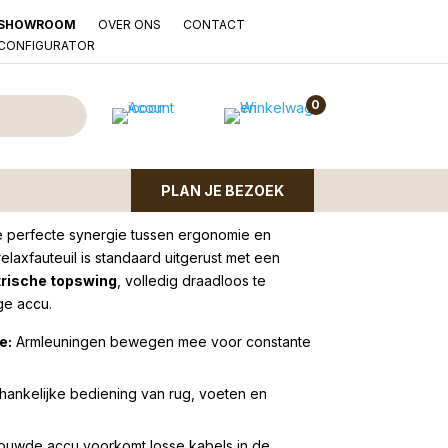
OVER ONS
CONTACT
SHOWROOM
LCONFIGURATOR
 Twice Pro | TW226N |
0
PLAN JE BEZOEK
e perfecte synergie tussen ergonomie en
laxfauteuil is standaard uitgerust met een
trische topswing
, volledig draadloos te
ge accu.
e:
Armleuningen bewegen mee voor constante
ankelijke bediening van rug, voeten en
uwde accu voorkomt losse kabels in de