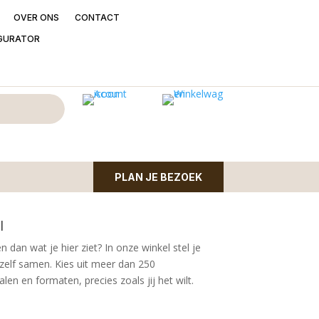
OVER ONS
CONTACT
GURATOR
 Terborg draaibaar
 Terborg met Vista stof | Camel – Light Brown –
PLAN JE BEZOEK
l
n dan wat je hier ziet?
In onze winkel stel je
zelf samen. Kies uit meer dan 250
en en formaten, precies zoals jij het wilt.