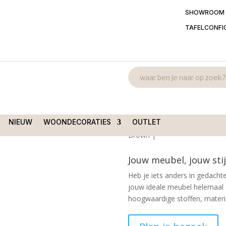
SHOWROOM
TAFELCONFI
Relaxfauteuil
 Relaxfauteuil Terborg
Vista Brown
€
995,00
NIEUW
WOONDECORATIES
OUTLET
Moderne draaibare relaxstoel
Brown |
Jouw meubel, jouw stij
Heb je iets anders in gedachte
jouw ideale meubel helemaal 
hoogwaardige stoffen, material