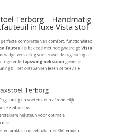
stoel Terborg – Handmatig
fauteuil in luxe Vista stof
 perfecte combinatie van comfort, functionaliteit
aifauteuil
is bekleed met hoogwaardige
Vista
matige verstelling voor zowel de rugleuning als
ïntegreerde
topswing neksteun
geniet je
ning bij het ontspannen lezen of televisie
axstoel Terborg
ugleuning en voetensteun afzonderlijk
ijke zitpositie.
rstelbare neksteun voor optimale
 nek.
el en praktisch in gebruik, met 360 graden