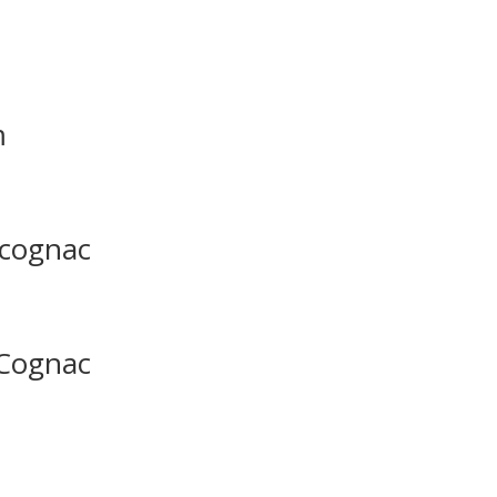
m
 cognac
 Cognac