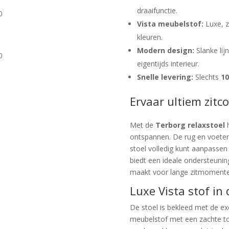
draaifunctie.
0
Vista meubelstof:
Luxe, za
kleuren.
Modern design:
Slanke lij
0
eigentijds interieur.
Snelle levering:
Slechts
1
Ervaar ultiem zitc
Met de
Terborg relaxstoel
h
ontspannen. De rug en voetens
stoel volledig kunt aanpasse
biedt een ideale ondersteunin
maakt voor lange zitmomente
Luxe Vista stof in 
De stoel is bekleed met de ex
meubelstof met een zachte touch