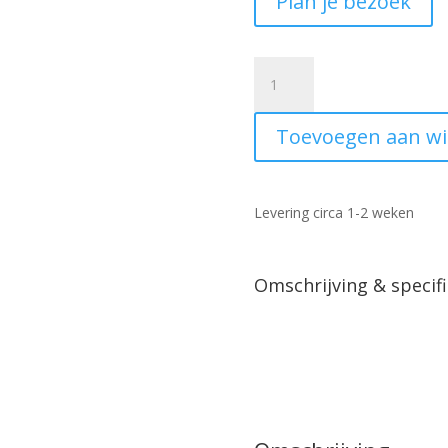
Plan je bezoek
Relaxfauteuil
Terborg
draaibaar
Toevoegen aan w
Vista
Brown
aantal
Levering circa 1-2 weken
Omschrijving & specifi