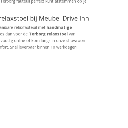
 Terborg fauteuil perfect kunt afstemmen op je
relaxstoel bij Meubel Drive Inn
raaibare relaxfauteuil met
handmatige
ies dan voor de
Terborg relaxstoel
van
envoudig online of kom langs in onze showroom
mfort. Snel leverbaar binnen 10 werkdagen!