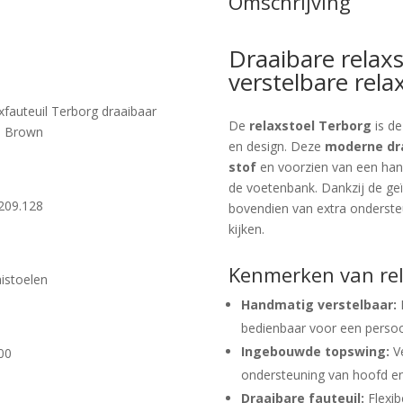
Omschrijving
Draaibare relax
verstelbare relax
xfauteuil Terborg draaibaar
De
relaxstoel Terborg
is de
a Brown
en design. Deze
moderne dra
stof
en voorzien van een hand
de voetenbank. Dankzij de ge
209.128
bovendien van extra ondersteu
kijken.
Kenmerken van rel
istoelen
Handmatig verstelbaar:
R
bedienbaar voor een persoonl
Ingebouwde topswing:
Ve
00
ondersteuning van hoofd en
Draaibare fauteuil:
Flexib