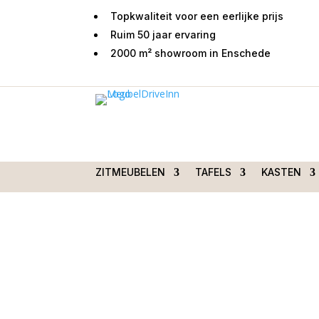
Topkwaliteit voor een eerlijke prijs
Ruim 50 jaar ervaring
2000 m² showroom in Enschede
Home
/
Zitmeubelen
/
Fauteuils
/
Draaistoelen
/
draaibaar Vista Brown
ZITMEUBELEN
TAFELS
KASTEN