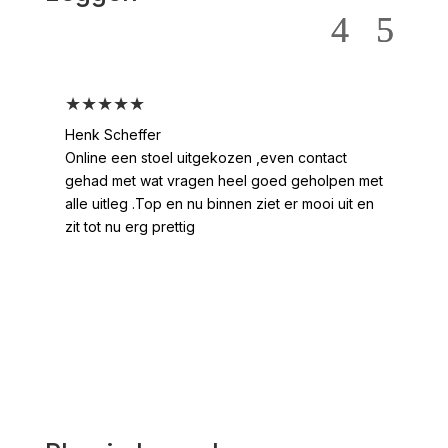
★★★★★
★
Henk Scheffer
Han
Online een stoel uitgekozen ,even contact
Moo
gehad met wat vragen heel goed geholpen met
heel
alle uitleg .Top en nu binnen ziet er mooi uit en
ges
zit tot nu erg prettig
2 /
voo