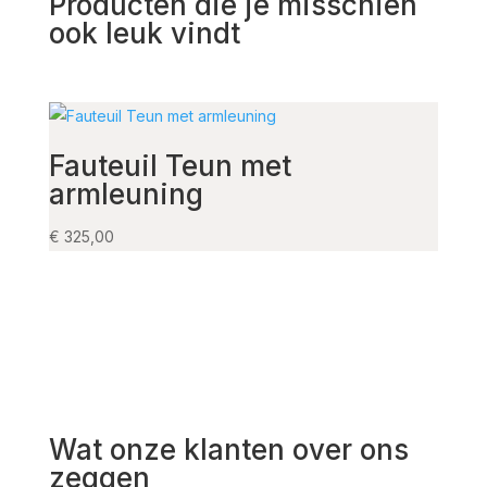
Producten die je misschien
ook leuk vindt
Fauteuil Teun met
Arm
armleuning
€
255,
€
325,00
Wat onze klanten over ons
zeggen