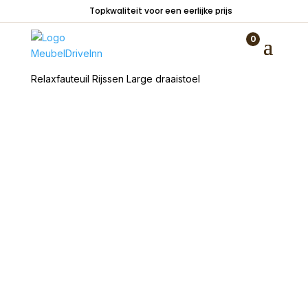
Topkwaliteit voor een eerlijke prijs
0
Home
/
Zitmeubelen
/
Fauteuils
/
Relaxfauteuils
/
Relaxfauteuil Rijssen Large draaistoel