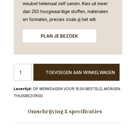
meubel helemaal zelf samen. Kies uit meer
dan 250 hoogwaardige stoffen, materialen
en formaten, precies zoals jij het wilt.
PLAN JE BEZOEK
Relaxfauteuil
TOEVOEGEN AAN WINKELWAGEN
Mountain
met
hocker
OP WERKDAGEN VOOR 15:00 BESTELD, MORGEN
Taupe
THUISBEZORGD
Microstof
aantal
Omschrijving & specificaties