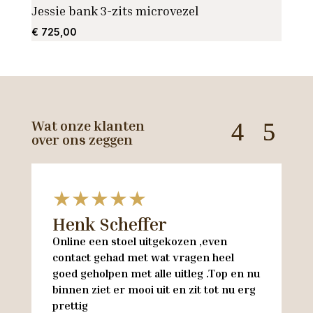
Jessie bank 3-zits microvezel
Draai
€
725,00
€
799
Wat onze klanten
over ons zeggen
★★★★★
Henk Scheffer
H
Online een stoel uitgekozen ,even
M
contact gehad met wat vragen heel
en
goed geholpen met alle uitleg .Top en nu
w
binnen ziet er mooi uit en zit tot nu erg
w
prettig
M