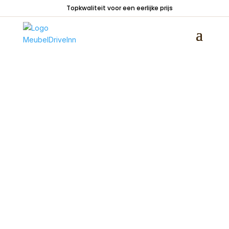
Topkwaliteit voor een eerlijke prijs
Home
/
Zitmeubelen
/
Fauteuils
/
Bijzetstoelen
/
Relaxfauteuil Mountain met hocker Taupe
Microstof