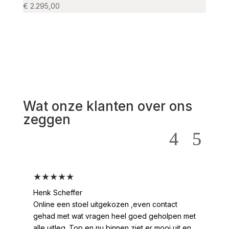
€
2.295,00
€
725,
Wat onze klanten over ons
zeggen
★★★★★
★
Henk Scheffer
Han
Online een stoel uitgekozen ,even contact
Moo
gehad met wat vragen heel goed geholpen met
heel
alle uitleg .Top en nu binnen ziet er mooi uit en
ges