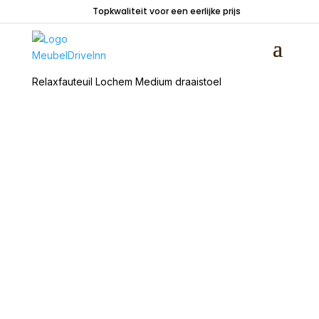
Topkwaliteit voor een eerlijke prijs
Home
/
Zitmeubelen
/
Fauteuils
/
Relaxfauteuils
/
Relaxfauteuil Lochem Medium draaistoel