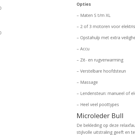
Opties
0
– Maten S t/m XL
– 2 of 3 motoren voor elektris
0
– Opstahulp met extra veiligh
– Accu
– Zit- en rugverwarming
– Verstelbare hoofdsteun
– Massage
– Lendensteun: manueel of ele
– Heel veel poottypes
Microleder Bull
De bekleding op deze relaxfaut
stijlvolle uitstraling geeft e