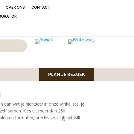
OVER ONS
CONTACT
GURATOR
 Duiven draaistoel met
 Duiven met microleder bekleding in Taupe kleur
PLAN JE BEZOEK
l
n dan wat je hier ziet?
In onze winkel stel je
zelf samen. Kies uit meer dan 250
en en formaten, precies zoals jij het wilt.