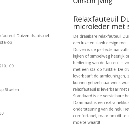
Omschrijving
Relaxfauteuil Du
microleder met 
xfauteuil Duiven draaistoel
De draaibare relaxfauteuil Du
sta-op
een luxe en slank design met z
Duiven is de perfecte aanvulli
kijken of simpelweg heerlijk 
bediening van de fauteuil is v
210.109
met een sta-op funktie. De dr
leverbaar”; de armleuningen, 
kunnen geheel naar wens word
relaxfauteuil is leverbaar met
op Stoelen
Standaard is de verstelbare 
Daarnaast is een extra nekkus
ondersteuning van de nek. Het
00
comfortabel, maar om dit te
moeite waard!