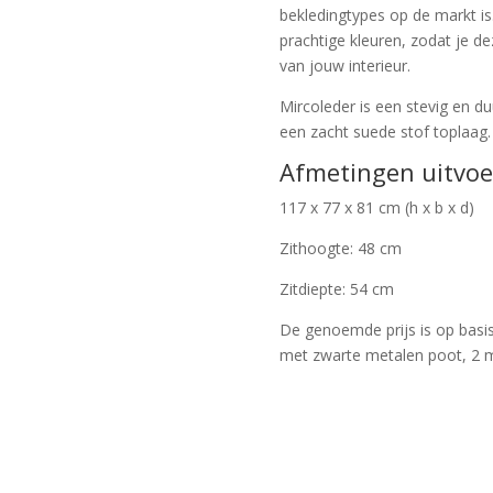
bekledingtypes op de markt is.
prachtige kleuren, zodat je d
van jouw interieur.
Mircoleder is een stevig en 
een zacht suede stof toplaag.
Afmetingen uitvoe
117 x 77 x 81 cm (h x b x d)
Zithoogte: 48 cm
Zitdiepte: 54 cm
De genoemde prijs is op basis 
met zwarte metalen poot, 2 m