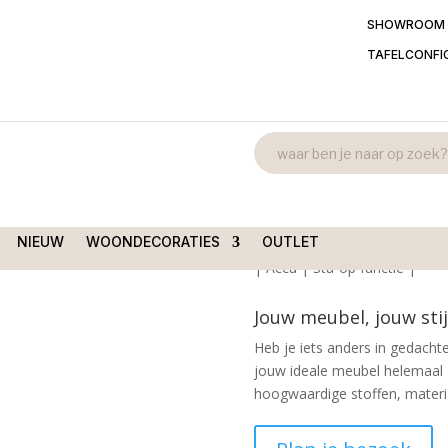
SHOWROOM
TAFELCONFI
Relaxfauteuil
/ Relaxfauteuil Duiven
sta-op
€
2.999,00
NIEUW
WOONDECORATIES
OUTLET
Ranke draaibare relaxfauteuil
| Accu | Sta-op functie |
Jouw meubel, jouw stij
Heb je iets anders in gedachte
jouw ideale meubel helemaal 
hoogwaardige stoffen, material