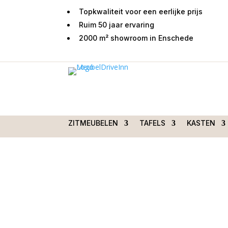
Topkwaliteit voor een eerlijke prijs
Ruim 50 jaar ervaring
2000 m² showroom in Enschede
Home
/
Zitmeubelen
/
Fauteuils
/
Relaxfauteuils
draaistoel met sta-op
ZITMEUBELEN
TAFELS
KASTEN