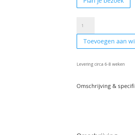
Plan je bezoek
Relaxfauteuil
Duiven
draaistoel
Toevoegen aan w
met
sta-
op
aantal
Levering circa 6-8 weken
Omschrijving & specifi