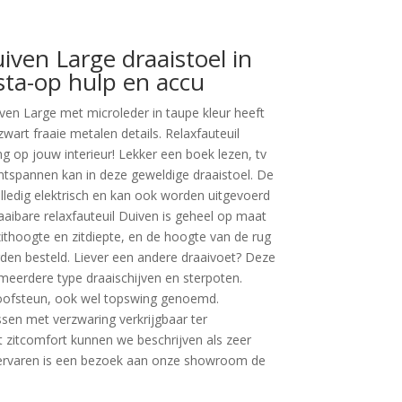
iven Large draaistoel in
sta-op hulp en accu
iven Large met microleder in taupe kleur heeft
wart fraaie metalen details. Relaxfauteuil
ng op jouw interieur! Lekker een boek lezen, tv
ontspannen kan in deze geweldige draaistoel. De
olledig elektrisch en kan ook worden uitgevoerd
aaibare relaxfauteuil Duiven is geheel op maat
zithoogte en zitdiepte, en de hoogte van de rug
en besteld. Liever een andere draaivoet? Deze
 meerdere type draaischijven en sterpoten.
hoofsteun, ook wel topswing genoemd.
sen met verzwaring verkrijgbaar ter
 zitcomfort kunnen we beschrijven als zeer
 ervaren is een bezoek aan onze showroom de