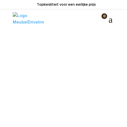
Topkwaliteit voor een eerlijke prijs
Home
/
Woondecoraties
/
Sfeerartikelen
/
Metalen windlicht huisje peach 25cm hoog
0