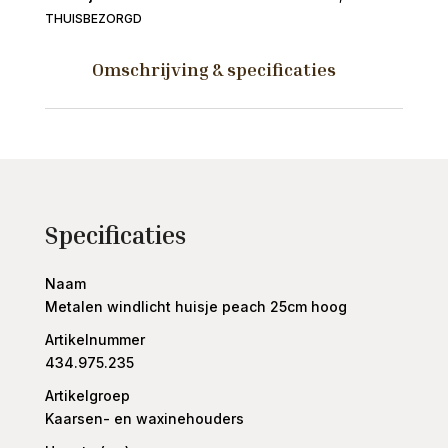
25cm
THUISBEZORGD
hoog
aantal
Omschrijving & specificaties
Specificaties
Naam
Metalen windlicht huisje peach 25cm hoog
Artikelnummer
434.975.235
Artikelgroep
Kaarsen- en waxinehouders