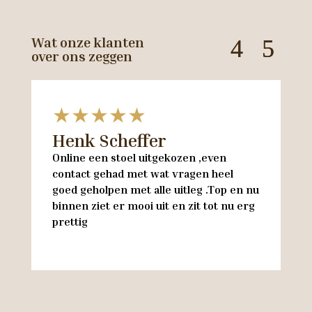
Wat onze klanten
over ons zeggen
★★★★★
Henk Scheffer
H
Online een stoel uitgekozen ,even
M
contact gehad met wat vragen heel
en
goed geholpen met alle uitleg .Top en nu
w
binnen ziet er mooi uit en zit tot nu erg
w
prettig
M