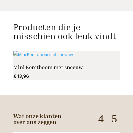
Producten die je
misschien ook leuk vindt
Mini Kerstboom met sneeuw
Alu A
€
13,96
€
525
Wat onze klanten
over ons zeggen