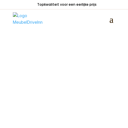
Topkwaliteit voor een eerlijke prijs
Home
/
Woondecoraties
/
Vazen en potten
/
Metalen vaas rond peach 34cm hoog