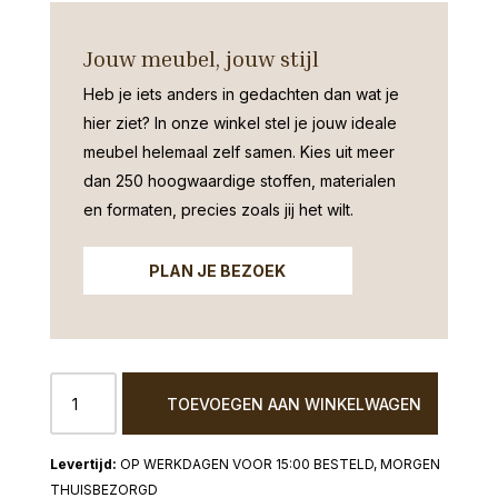
Jouw meubel, jouw stijl
Heb je iets anders in gedachten dan wat je
hier ziet?
In onze winkel stel je jouw ideale
meubel helemaal zelf samen. Kies uit meer
dan 250 hoogwaardige stoffen, materialen
en formaten, precies zoals jij het wilt.
PLAN JE BEZOEK
Metalen
TOEVOEGEN AAN WINKELWAGEN
vaas
rond
peach
OP WERKDAGEN VOOR 15:00 BESTELD, MORGEN
34cm
THUISBEZORGD