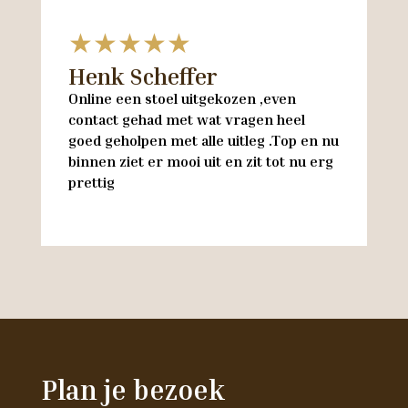
★★★★★
Henk Scheffer
H
Online een stoel uitgekozen ,even
M
contact gehad met wat vragen heel
en
goed geholpen met alle uitleg .Top en nu
w
binnen ziet er mooi uit en zit tot nu erg
w
prettig
M
Plan je bezoek