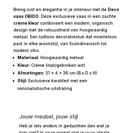
Breng rust en elegantie in je interieur met de
Deco
vaas OBIDO
. Deze exclusieve vaas in een zachte
crème kleur
combineert een modern, organisch
design met de robuustheid van hoogwaardig
metaal. Een tijdloos decoratiestuk dat moeiteloos
past in elke woonstijl, van Scandinavisch tot
modern chic.
Materiaal:
Hoogwaardig metaal
Kleur:
Crème (mat/gebroken wit)
Afmetingen:
21 x 4 x 36 cm (B x D x H)
Stijl:
Exclusieve kwaliteit met een
minimalistische uitstraling
Jouw meubel, jouw stijl
Heb je iets anders in gedachten dan wat je
hier ziet?
In onze winkel stel je jouw ideale