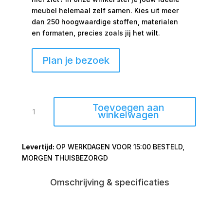
meubel helemaal zelf samen. Kies uit meer
dan 250 hoogwaardige stoffen, materialen
en formaten, precies zoals jij het wilt.
Plan je bezoek
Metalen
Toevoegen aan
vaas
winkelwagen
Obido
21x4x36
OP WERKDAGEN VOOR 15:00 BESTELD,
creme
MORGEN THUISBEZORGD
aantal
Omschrijving & specificaties