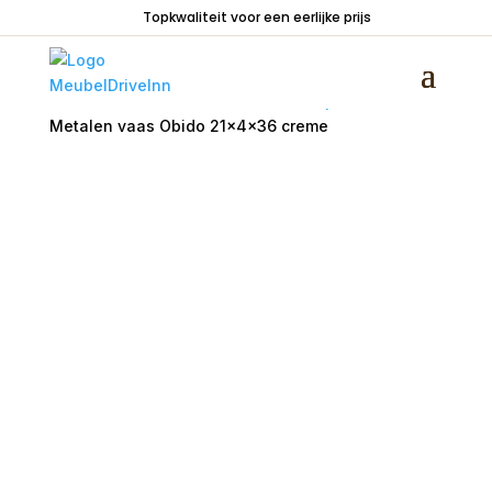
Topkwaliteit voor een eerlijke prijs
Home
/
Woondecoraties
/
Vazen en potten
/
Metalen vaas Obido 21x4x36 creme