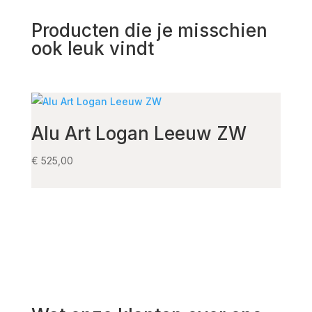
Producten die je misschien
ook leuk vindt
Alu Art Logan Leeuw ZW
Sto
Co
€
525,00
€
125,