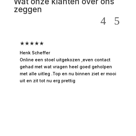
Wat onze klanten over ons
zeggen
★★★★★
★
Henk Scheffer
Han
Online een stoel uitgekozen ,even contact
Moo
gehad met wat vragen heel goed geholpen
hee
met alle uitleg .Top en nu binnen ziet er mooi
ges
uit en zit tot nu erg prettig
rui
bed