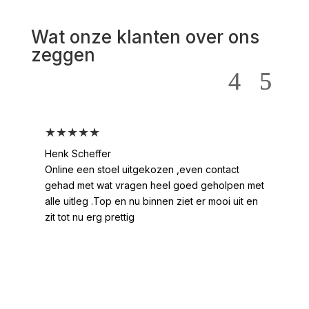
Wat onze klanten over ons
zeggen
★★★★★
★
Henk Scheffer
Han
Online een stoel uitgekozen ,even contact
Moo
gehad met wat vragen heel goed geholpen met
heel
alle uitleg .Top en nu binnen ziet er mooi uit en
ges
zit tot nu erg prettig
2 /
voo