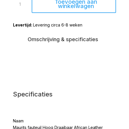
Toevoegen aan
fauteuil
winkelwagen
Hoog
Draaibaar
Levering circa 6-8 weken
African
Leather
aantal
Omschrijving & specificaties
Specificaties
Naam
Maurits fauteuil Hoog Draaibaar African Leather