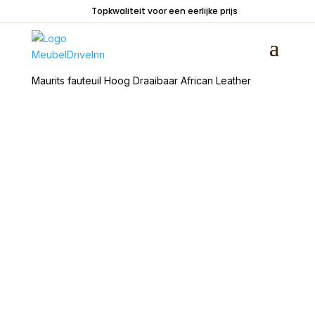
Topkwaliteit voor een eerlijke prijs
Home
/
Zitmeubelen
/
Fauteuils
/
Draaistoelen
/
Maurits fauteuil Hoog Draaibaar African Leather