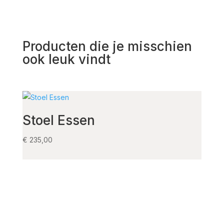
Producten die je misschien
ook leuk vindt
Stoel Essen
Arm
€
235,00
€
285,