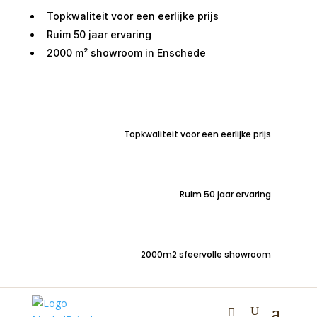
Topkwaliteit voor een eerlijke prijs
Ruim 50 jaar ervaring
2000 m² showroom in Enschede
Home
/
Woondecoraties
/
Verlichting
/ Lampenkap
ovaal 30x15x25cm Velours zwart
Topkwaliteit voor een eerlijke prijs
Ruim 50 jaar ervaring
Lampenkap ovaal
2000m2 sfeervolle showroom
30x15x25cm Velours
zwart