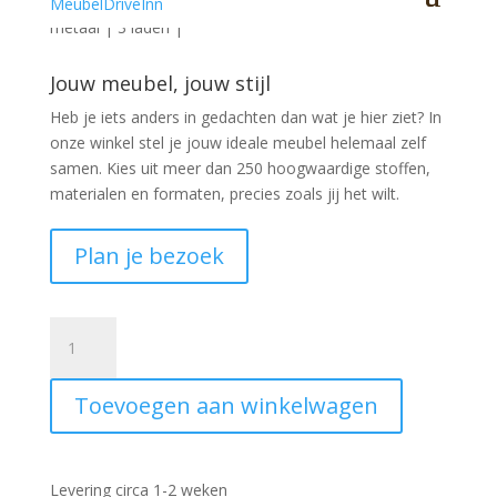
Stoere ladenkast Boaz mango naturel met zwart
metaal | 3 laden |
Jouw meubel, jouw stijl
Heb je iets anders in gedachten dan wat je hier ziet?
In
onze winkel stel je jouw ideale meubel helemaal zelf
samen. Kies uit meer dan 250 hoogwaardige stoffen,
materialen en formaten, precies zoals jij het wilt.
Plan je bezoek
Ladenkast
Boaz
mangohout
Toevoegen aan winkelwagen
naturel
80cm
aantal
Levering circa 1-2 weken