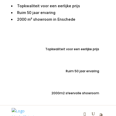
Topkwaliteit voor een eerlijke prijs
Ruim 50 jaar ervaring
2000 m² showroom in Enschede
Home
/
Woondecoraties
/
Bloemen en planten
/
Kunstbloemen
/ Kunstbloem Chrysant 53cm Peach
Topkwaliteit voor een eerlijke prijs
Kunstbloem Chrysant
53cm Peach
Ruim 50 jaar ervaring
€
3,95
2000m2 sfeervolle showroom
Luxe kunstbloem Chrysant peach | lengte 53 cm | Een
Zachte Toevoeging aan Jouw Interieur. |