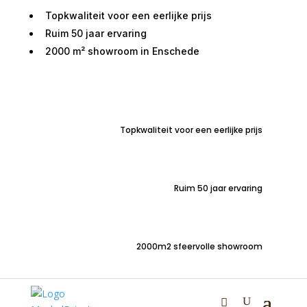
Topkwaliteit voor een eerlijke prijs
Ruim 50 jaar ervaring
2000 m² showroom in Enschede
Home
/
Woondecoraties
/
Sfeerartikelen
/
Konijnenvacht 40cm
Topkwaliteit voor een eerlijke prijs
Konijnenvacht 40cm
Ruim 50 jaar ervaring
€
8,99
Mooie kwaliteit konijnenvacht – circa 40cm
2000m2 sfeervolle showroom
Jouw meubel, jouw stijl
Heb je iets anders in gedachten dan wat je hier ziet?
In
onze winkel stel je jouw ideale meubel helemaal zelf