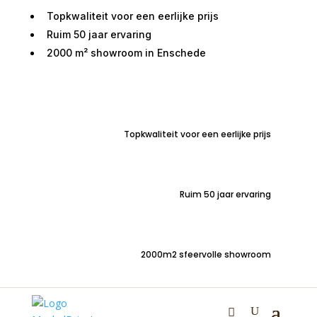
Topkwaliteit voor een eerlijke prijs
Ruim 50 jaar ervaring
2000 m² showroom in Enschede
Home
/
Tafels
/
Eetkamertafels
/ Kloostertafel Emmen
rustiek eiken 250×100
Topkwaliteit voor een eerlijke prijs
Ruim 50 jaar ervaring
Kloostertafel Emmen
rustiek eiken 250×100
2000m2 sfeervolle showroom
€
980,00