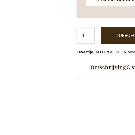
Keramiek
TOEVOEG
XXL
Vaas
Hengelo
ALLEEN AFHALEN Mees
D30H70CM
goud
Omschrijving & s
aantal