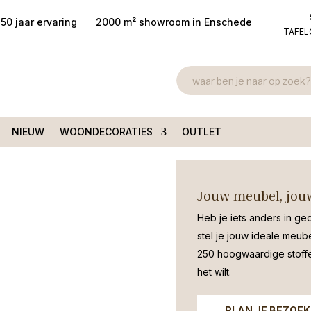
50 jaar ervaring
2000 m² showroom in Enschede
TAFE
Keramiek XXL
 Keramiek XXL Vaas
D30H70CM g
€
175,00
NIEUW
WOONDECORATIES
OUTLET
Stoere aardewerk Vaas Hengelo | 
Jouw meubel, jouw
Heb je iets anders in ge
stel je jouw ideale meub
250 hoogwaardige stoffen
het wilt.
PLAN JE BEZOEK