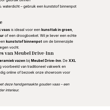
 waterdicht – gebruik een kunststof binnenpot
e
k vaas
is ideaal voor een
kunsttak in groen
,
eur
of een droogboeket. Wil je liever een echte
 een
kunststof binnenpot
om de binnenzijde
egen vocht.
es van Meubel Drive-Inn
eramiek vazen
bij
Meubel Drive-Inn
. De
XXL
g voorbeeld van traditioneel vakwerk en
udig online of bezoek onze showroom voor
 met deze handgemaakte gouden vaas – een
r interieur.