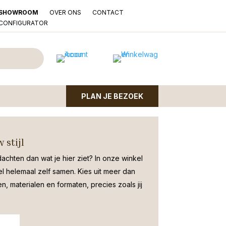
OVER ONS
CONTACT
SHOWROOM
LCONFIGURATOR
 Vaas Hengelo
oud
PLAN JE BEZOEK
kleur goud | Ø 30cm en 70cm hoog |
 stijl
dachten dan wat je hier ziet?
In onze winkel
el helemaal zelf samen. Kies uit meer dan
, materialen en formaten, precies zoals jij