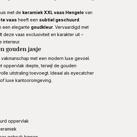
 huis met de
keramiek XXL vaas Hengelo
van
ote vaas
heeft een
subtiel geschuurd
in een elegante
goudkleur
. Vervaardigd met
lt deze vaas exclusiviteit en karakter uit –
 interieur.
en gouden jasje
 vakmanschap met een modern luxe gevoel.
et oppervlak diepte, terwijl de gouden
olle uitstraling toevoegt. Ideaal als eyecatcher
 of luxe kantooromgeving.
urd oppervlak
eramiek
oor gebruik binnen