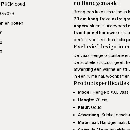
en Handgemaakt
H70CM goud
Breng een luxe uitstraling in
975.026
70 cm hoog
. Deze
extra gr
n en potten
oppervlak
en is uitgevoerd 
00
traditioneel handwerk
straa
perfect voor een hotel chique
00
Exclusief design in e
00
De vaas Hengelo combineert
De subtiele structuur geeft h
afwerking een warme en stijlv
in een ruime hal, woonkamer
Productspecificaties
Model:
Hengelo XXL vaas
Hoogte:
70 cm
Kleur:
Goud
Afwerking:
Subtiel geschu
Materiaal:
Handgemaakt k
Gebruik:
Alleen geschikt v