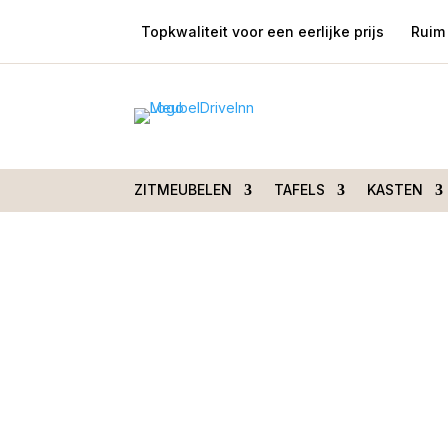
Topkwaliteit voor een eerlijke prijs
Ruim 
Home
/
Woondecoraties
/
Vazen en potten
/
Hengelo D30H70CM goud
ZITMEUBELEN
TAFELS
KASTEN