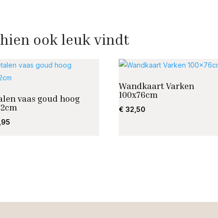
hien ook leuk vindt
Wandkaart Varken
100x76cm
alen vaas goud hoog
42cm
€
32,50
,95