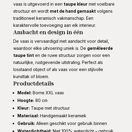
vaas is uitgevoerd in een
taupe kleur
met voelbare
structuur en wordt
met de hand gemaakt
volgens
traditioneel keramisch vakmanschap. Een
karaktervolle toevoeging aan elk interieur.
Ambacht en design in één
De vaas is vervaardigd met aandacht voor detail,
waardoor elke uitvoering uniek is. De
gemêleerde
taupe tint
en de ruwe structuur zorgen voor een
natuurlijke, rustgevende uitstraling. Perfect als
losstaand object of als vaas voor een stijlvolle
kunsttak of bloem.
Productdetails
Model:
Borne XXL vaas
Hoogte:
80 cm
Kleur:
Taupe met structuur
Materiaal:
Handgemaakt keramiek
Gebruik:
Alleen geschikt voor gebruik binnen
Waterdichtheid:
Niet 100% waterdicht – gebruik