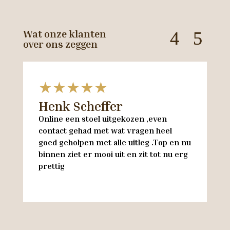
Wat onze klanten
over ons zeggen
★★★★★
Henk Scheffer
H
Online een stoel uitgekozen ,even
M
contact gehad met wat vragen heel
en
goed geholpen met alle uitleg .Top en nu
w
binnen ziet er mooi uit en zit tot nu erg
w
prettig
M