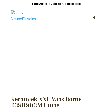
Topkwaliteit voor een eerlijke prijs
Home
/
Woondecoraties
/
Vazen en potten
/
Keramiek XXL Vaas Borne D38H90CM taupe
Keramiek XXL Vaas Borne
D38H90CM taupe