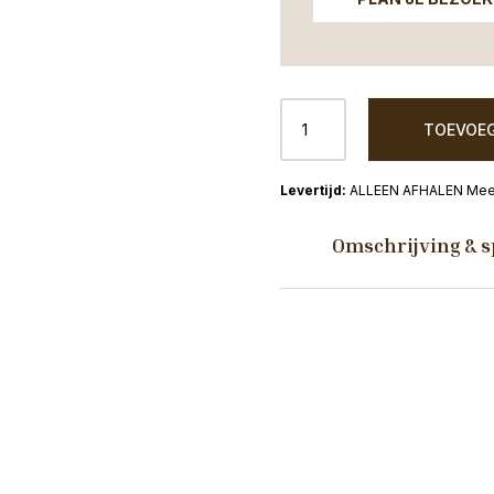
Keramiek
TOEVOEG
Vaas
ovaal
Borne
ALLEEN AFHALEN Mees
L33D16H26CM
taupe
Omschrijving & s
aantal