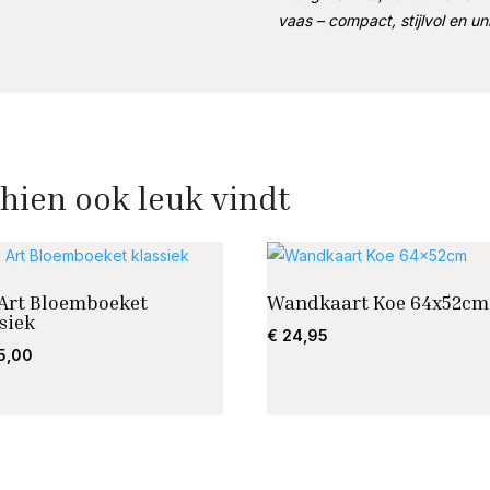
vaas – compact, stijlvol en un
hien ook leuk vindt
 Art Bloemboeket
Wandkaart Koe 64x52cm
siek
€
24,95
5,00