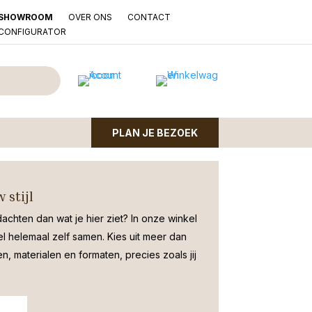
OVER ONS
CONTACT
SHOWROOM
LCONFIGURATOR
s ovaal Borne
 taupe
PLAN JE BEZOEK
 | kleur taupe | 33x16cm en 26cm hoog |
 stijl
dachten dan wat je hier ziet?
In onze winkel
el helemaal zelf samen. Kies uit meer dan
, materialen en formaten, precies zoals jij