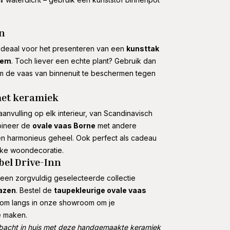
en
 ideaal voor het presenteren van een
kunsttak
oem
. Toch liever een echte plant? Gebruik dan
 de vaas van binnenuit te beschermen tegen
 met keramiek
nvulling op elk interieur, van Scandinavisch
mbineer de
ovale vaas Borne
met andere
n harmonieus geheel. Ook perfect als cadeau
ijke woondecoratie.
bel Drive-Inn
 een zorgvuldig geselecteerde collectie
azen
. Bestel de
taupekleurige ovale vaas
om langs in onze showroom om je
te maken.
bacht in huis met deze handgemaakte keramiek