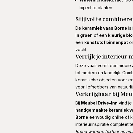
bij echte planten
Stijlvol te combiner
De
keramiek vaas Borne
is
in groen
of een
kleurige bl
een
kunststof binnenpot
om
vocht.
Verrijk je interieur
Deze vaas vormt een mooie aa
tot modern en landelijk. Co
keramische objecten voor ee
voor liefhebbers van natuurl
Verkrijgbaar bij Meu
Bij
Meubel Drive-Inn
vind je
handgemaakte keramiek v
Borne
eenvoudig online of k
interieurinspiratie compleet 
Breng warmte, textuur en am