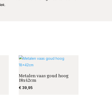
iek.
Metalen vaas goud hoog
18x42cm
€
39,95