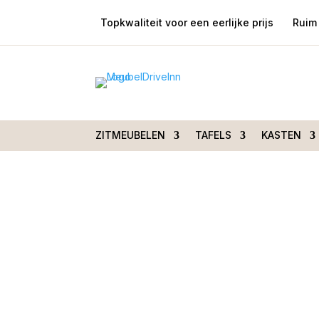
Topkwaliteit voor een eerlijke prijs
Ruim 
Home
/
Woondecoraties
/
Vazen en potten
/
Borne L33D16H26CM taupe
ZITMEUBELEN
TAFELS
KASTEN