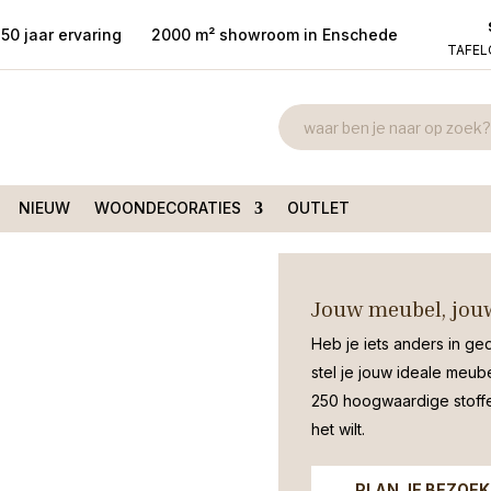
50 jaar ervaring
2000 m² showroom in Enschede
TAFE
Keramiek Vaa
 Keramiek Vaas ovaal
L33D16H26CM
€
26,00
NIEUW
WOONDECORATIES
OUTLET
Stoere ovale aardewerk Vaas Borne
Jouw meubel, jouw
Heb je iets anders in ge
stel je jouw ideale meub
250 hoogwaardige stoffen
het wilt.
PLAN JE BEZOEK