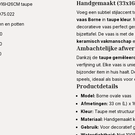
Handgemaakt (33x16
D16H26CM taupe
Voeg een subtiel stijlaccent 
975.022
vaas Borne
in
taupe kleur
.
n en potten
decoratieve vaas perfect ges
00
bijzettafel. De vaas is met 
keramisch vakmanschap
e
0
Ambachtelijke afwerk
0
Dankzij de
taupe gemêleerd
verfijning uit. Elke vaas is u
bijzonder item in huis haalt. 
speels, ideaal als basis voor
Productdetails
Model:
Borne ovale vaas
Afmetingen:
33 cm (L) x 1
Kleur:
Taupe met structuur
Materiaal:
Handgemaakt k
Gebruik:
Voor decoratief g
Waterdichtheid:
Niet 100%