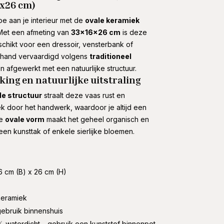
x26 cm)
toe aan je interieur met de
ovale keramiek
 Met een afmeting van
33x16x26 cm
is deze
chikt voor een dressoir, vensterbank of
de hand vervaardigd volgens
traditioneel
n afgewerkt met een natuurlijke structuur.
ing en natuurlijke uitstraling
e structuur
straalt deze vaas rust en
niek door het handwerk, waardoor je altijd een
De
ovale vorm
maakt het geheel organisch en
 een kunsttak of enkele sierlijke bloemen.
6 cm (B) x 26 cm (H)
eramiek
ebruik binnenshuis
 waterdicht – gebruik een kunststof binnenpot