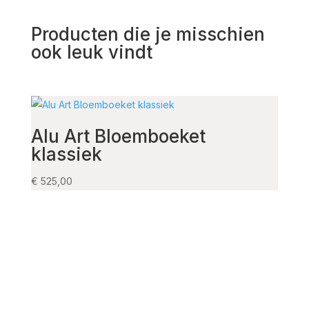
Producten die je misschien
ook leuk vindt
Alu Art Bloemboeket
Fau
klassiek
co
€
525,00
€
435,