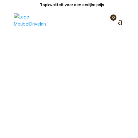
Topkwaliteit voor een eerlijke prijs
0
Home
/
Nieuw
/ Kaars huis taupe 11,5 cm