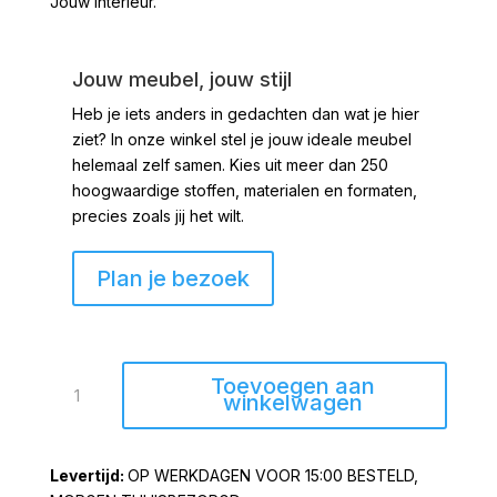
Jouw Interieur.
Jouw meubel, jouw stijl
Heb je iets anders in gedachten dan wat je hier
ziet?
In onze winkel stel je jouw ideale meubel
helemaal zelf samen. Kies uit meer dan 250
hoogwaardige stoffen, materialen en formaten,
precies zoals jij het wilt.
Plan je bezoek
Kaars
Toevoegen aan
huis
winkelwagen
taupe
11,5
OP WERKDAGEN VOOR 15:00 BESTELD,
cm