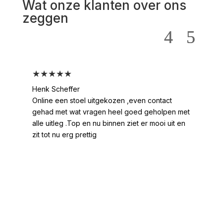
Wat onze klanten over ons
zeggen
★★★★★
★
Henk Scheffer
Han
Online een stoel uitgekozen ,even contact
Moo
gehad met wat vragen heel goed geholpen met
heel
alle uitleg .Top en nu binnen ziet er mooi uit en
ges
zit tot nu erg prettig
2 /
voo