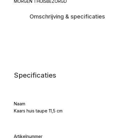
MORGEN THUISBEZORGD
aantal
Omschrijving & specificaties
Specificaties
Naam
Kaars huis taupe 11,5 cm
Artikelnummer