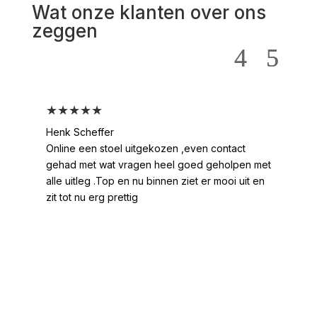
Wat onze klanten over ons
zeggen
★★★★★
★
Henk Scheffer
Han
Online een stoel uitgekozen ,even contact
Moo
gehad met wat vragen heel goed geholpen met
heel
alle uitleg .Top en nu binnen ziet er mooi uit en
ges
zit tot nu erg prettig
2 /
voo