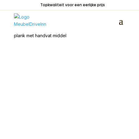
Topkwaliteit voor een eerlijke prijs
Home
/
Woondecoraties
/
Sfeerartikelen
/ Houten
plank met handvat middel