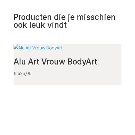
Producten die je misschien
ook leuk vindt
Alu Art Vrouw BodyArt
Alu
kla
€
525,00
€
525,