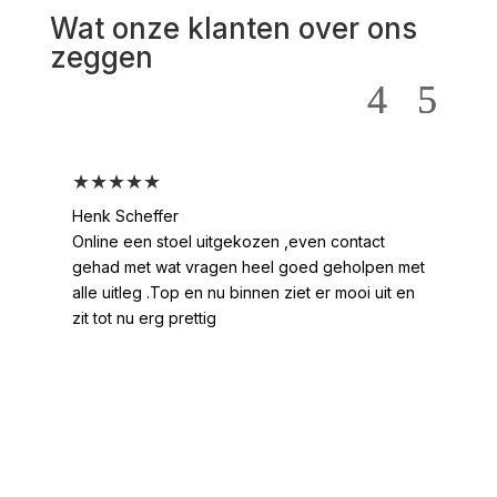
Wat onze klanten over ons
zeggen
★★★★★
★
Henk Scheffer
Han
Online een stoel uitgekozen ,even contact
Moo
gehad met wat vragen heel goed geholpen met
heel
alle uitleg .Top en nu binnen ziet er mooi uit en
ges
zit tot nu erg prettig
2 /
voo