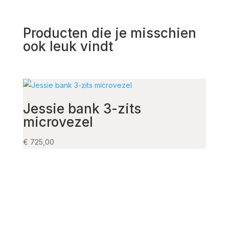
Producten die je misschien
ook leuk vindt
Jessie bank 3-zits
Jes
microvezel
mic
€
725,00
€
625,