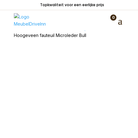
Topkwaliteit voor een eerlijke prijs
0
Home
/
Zitmeubelen
/
Fauteuils
/
Bijzetstoelen
/
Hoogeveen fauteuil Microleder Bull