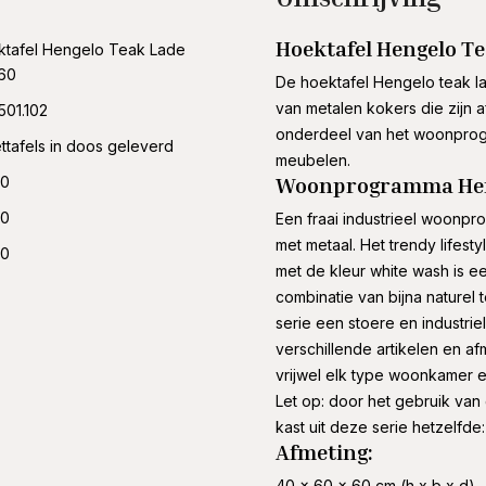
Hoektafel Hengelo T
tafel Hengelo Teak Lade
60
De hoektafel Hengelo teak l
van metalen kokers die zijn a
501.102
onderdeel van het woonprog
ettafels in doos geleverd
meubelen.
Woonprogramma Heng
00
00
Een fraai industrieel woonp
met metaal. Het trendy life
00
met de kleur white wash is e
combinatie van bijna naturel
serie een stoere en industriel
verschillende artikelen en af
vrijwel elk type woonkamer 
Let op: door het gebruik van
kast uit deze serie hetzelfde
Afmeting:
40 x 60 x 60 cm (h x b x d)