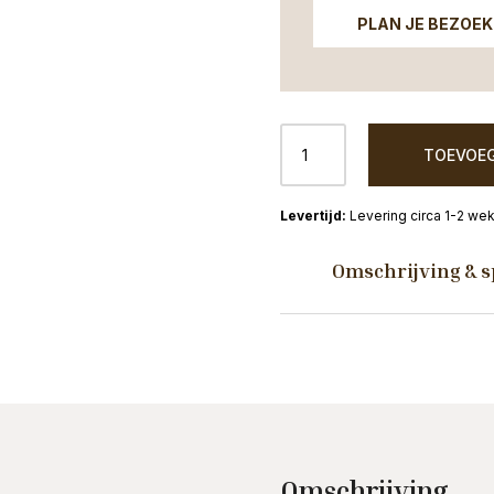
PLAN JE BEZOEK
Hoektafel
TOEVOEG
Hengelo
Teak
Lade
Levering circa 1-2 we
60x60
aantal
Omschrijving & s
Omschrijving