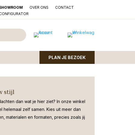
OVER ONS
CONTACT
SHOWROOM
LCONFIGURATOR
ngelo Teak Lade
PLAN JE BEZOEK
 met lade – gerecycled teak in subtiele whitewash met
 stijl
dachten dan wat je hier ziet?
In onze winkel
el helemaal zelf samen. Kies uit meer dan
, materialen en formaten, precies zoals jij