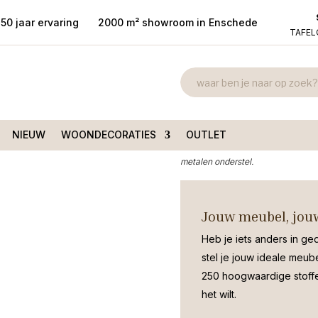
50 jaar ervaring
2000 m² showroom in Enschede
TAFE
Hoektafel He
elo Teak Lade 60×60
60×60
€
400,00
NIEUW
WOONDECORATIES
OUTLET
Stoere industriele hoektafel 60×60
metalen onderstel.
Jouw meubel, jouw
Heb je iets anders in ge
stel je jouw ideale meub
250 hoogwaardige stoffen
het wilt.