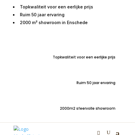
Topkwaliteit voor een eerlijke prijs
Ruim 50 jaar ervaring
2000 m² showroom in Enschede
Home
/
Zitmeubelen
/
Hoekbanken
/ Gronau hoekbank
Topkwaliteit voor een eerlijke prijs
Ruim 50 jaar ervaring
Gronau hoekbank
€
4.550,00
2000m2 sfeervolle showroom
Moderne hoekbank met relaxfunktie en verstelbare
hoofdsteunen.