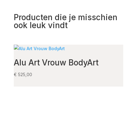
Producten die je misschien
ook leuk vindt
Alu Art Vrouw BodyArt
Alu
Bor
€
525,00
€
525,