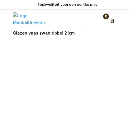
Topkwaliteit voor een eerlijke prijs
0
Home
/
Woondecoraties
/
Vazen en potten
/
Glazen vaas zwart ribbel 21cm