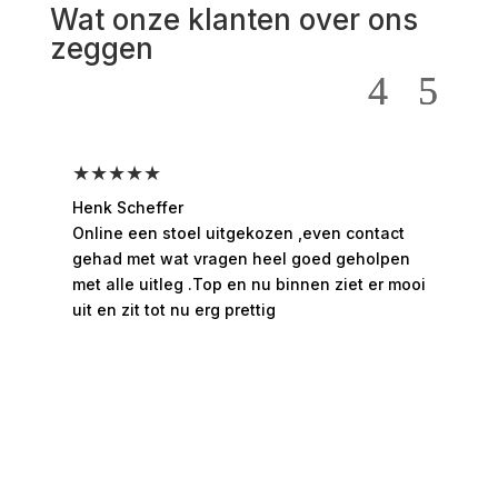
Wat onze klanten over ons
zeggen
★★★★★
★
Henk Scheffer
Han
Online een stoel uitgekozen ,even contact
Moo
gehad met wat vragen heel goed geholpen
hee
met alle uitleg .Top en nu binnen ziet er mooi
ges
uit en zit tot nu erg prettig
rui
bed