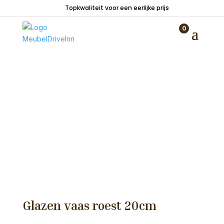
Topkwaliteit voor een eerlijke prijs
Home
/
Woondecoraties
/
Vazen en potten
/
Glazen vaas roest 20cm
0
Glazen vaas roest 20cm