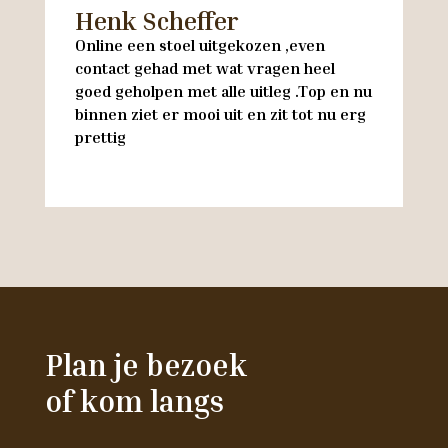
Henk Scheffer
H
Online een stoel uitgekozen ,even
M
contact gehad met wat vragen heel
en
goed geholpen met alle uitleg .Top en nu
w
binnen ziet er mooi uit en zit tot nu erg
w
prettig
M
Plan je bezoek
of kom langs