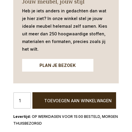
Jouw meubel, jouw stijl
Heb je iets anders in gedachten dan wat
je hier ziet?
In onze winkel stel je jouw
ideale meubel helemaal zelf samen. Kies
uit meer dan 250 hoogwaardige stoffen,
materialen en formaten, precies zoals jij
het wilt.
PLAN JE BEZOEK
Glazen
TOEVOEGEN AAN WINKELWAGEN
vaas
op
voet
OP WERKDAGEN VOOR 15:00 BESTELD, MORGEN
7x7x32
THUISBEZORGD
aantal