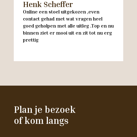
Henk Scheffer
H
Online een stoel uitgekozen ,even
M
contact gehad met wat vragen heel
en
goed geholpen met alle uitleg .Top en nu
w
binnen ziet er mooi uit en zit tot nu erg
w
prettig
M
Plan je bezoek
of kom langs