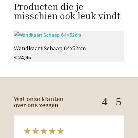
Producten die je
misschien ook leuk vindt
Wandkaart Schaap 64x52cm
Kaar
€
24,95
€
19,7
Wat onze klanten
over ons zeggen
★★★★★