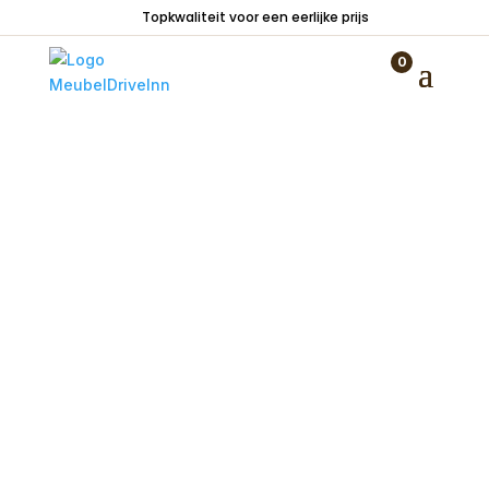
Topkwaliteit voor een eerlijke prijs
Home
/
Woondecoraties
/
Vazen en potten
/
Glazen vaas op voet 7x7x32
0