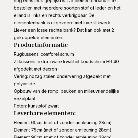
nog eens leuk geprijsd is. De elementenbank is te
bestellen met meerdere soorten stof of leder en het
eiland is links en rechts verkrijgbaar. De
elementenbank is uitgevoerd met luxe stikwerk.
Liever een losse rechte bank? Dat kan ook met 2
gekoppelde elementen.
Productinformatie
Rugkussens: comforel schuim
Zitkussens: extra zware kwaliteit koudschuim HR 40
afgedekt met dacron
Vering: nozag stalen ondervering afgedekt met
polyamide.
Opbouw van de romp: beuken en milieuvriendelijke
vezelplaat
Poten: kunststof zwart
Leverbare elementen:
Element 60cm (met of zonder armleuning 28cm)
Element 75cm (met of zonder armleuning 28cm)
Element 90cm (met of zonder armleuning 28cm)