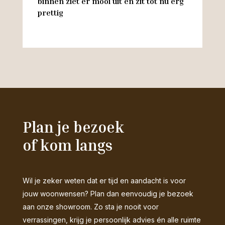
binnen ziet er mooi uit en zit tot nu erg
w
prettig
M
Plan je bezoek
of kom langs
Wil je zeker weten dat er tijd en aandacht is voor
jouw woonwensen? Plan dan eenvoudig je bezoek
aan onze showroom. Zo sta je nooit voor
verrassingen, krijg je persoonlijk advies én alle ruimte