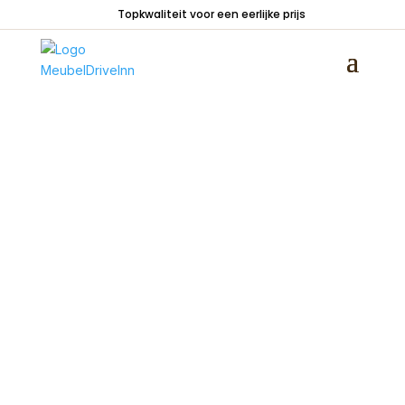
Topkwaliteit voor een eerlijke prijs
Home
/
Zitmeubelen
/
Elementenbanken
/
Elementenbank Meppel 3-Eiland