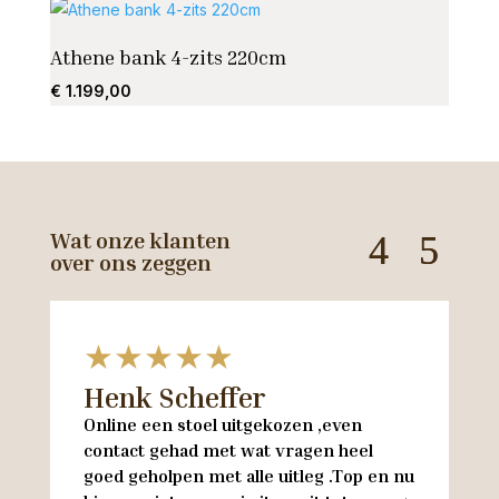
Athene bank 4-zits 220cm
Stoe
€
1.199,00
€
235
Wat onze klanten
over ons zeggen
★★★★★
Henk Scheffer
H
Online een stoel uitgekozen ,even
M
contact gehad met wat vragen heel
en
goed geholpen met alle uitleg .Top en nu
w