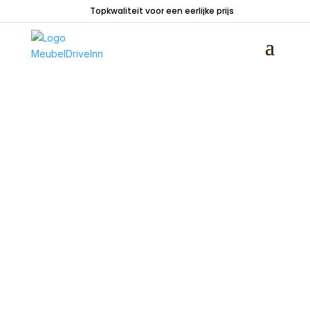
Topkwaliteit voor een eerlijke prijs
Home
/
Zitmeubelen
/
Hoekbanken
/ Elementen
hoekbank Harderwijk Ribstof