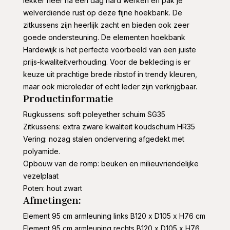
lekker neer na een dag hard werken en pak je
welverdiende rust op deze fijne hoekbank. De
zitkussens zijn heerlijk zacht en bieden ook zeer
goede ondersteuning. De elementen hoekbank
Hardewijk is het perfecte voorbeeld van een juiste
prijs-kwaliteitverhouding. Voor de bekleding is er
keuze uit prachtige brede ribstof in trendy kleuren,
maar ook microleder of echt leder zijn verkrijgbaar.
Productinformatie
Rugkussens: soft poleyether schuim SG35
Zitkussens: extra zware kwaliteit koudschuim HR35
Vering: nozag stalen ondervering afgedekt met
polyamide.
Opbouw van de romp: beuken en milieuvriendelijke
vezelplaat
Poten: hout zwart
Afmetingen:
Element 95 cm armleuning links B120 x D105 x H76 cm
Element 95 cm armleuning rechts B120 x D105 x H76