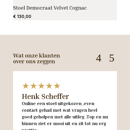
Stoel Democraat Velvet Cognac
Arms
€
130,00
€
285
Wat onze klanten
over ons zeggen
★★★★★
Henk Scheffer
H
Online een stoel uitgekozen ,even
M
contact gehad met wat vragen heel
en
goed geholpen met alle uitleg .Top en nu
w
binnen ziet er mooi uit en zit tot nu erg
w