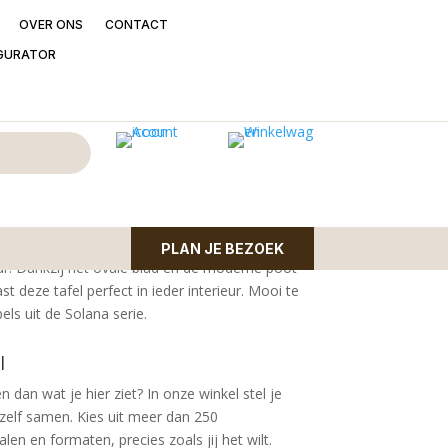
OVER ONS
CONTACT
GURATOR
ana mangohout naturel
cm) is een stijlvol en tijdloos item, gemaakt van
PLAN JE BEZOEK
ur. Dankzij het ovale blad en de moderne poot
t deze tafel perfect in ieder interieur. Mooi te
s uit de Solana serie.
l
n dan wat je hier ziet?
In onze winkel stel je
zelf samen. Kies uit meer dan 250
en en formaten, precies zoals jij het wilt.