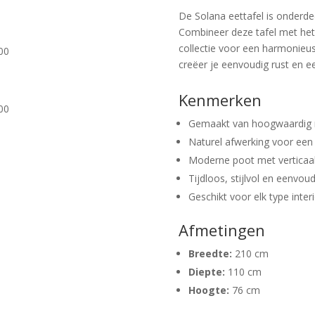
De Solana eettafel is onderde
Combineer deze tafel met het
collectie voor een harmonieu
00
creëer je eenvoudig rust en een
Kenmerken
00
Gemaakt van hoogwaardig
Naturel afwerking voor een 
Moderne poot met verticaal
Tijdloos, stijlvol en eenvou
Geschikt voor elk type inter
Afmetingen
Breedte:
210 cm
Diepte:
110 cm
Hoogte:
76 cm