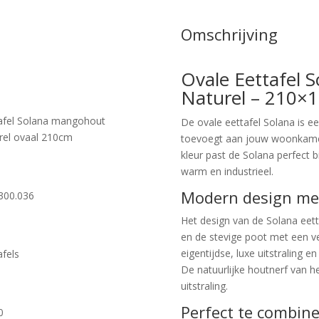
Omschrijving
Ovale Eettafel 
Naturel – 210×
afel Solana mangohout
De ovale eettafel Solana is een
rel ovaal 210cm
toevoegt aan jouw woonkamer.
kleur past de Solana perfect b
warm en industrieel.
Modern design met
300.036
Het design van de Solana eett
en de stevige poot met een ver
eigentijdse, luxe uitstraling 
afels
De natuurlijke houtnerf van 
uitstraling.
Perfect te combine
0