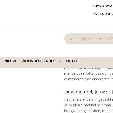
SHOWROOM
TAFELCONFI
Eettafel Sol
a mangohout naturel ovaal
ovaal 210cm
€
875,00
NIEUW
WOONDECORATIES
OUTLET
De ovale eettafel Solana (210 
mangohout in een naturel kle
met verticaal lattenpatroon pas
combineren met andere meubel
Jouw meubel, jouw stij
Heb je iets anders in gedachte
jouw ideale meubel helemaal 
hoogwaardige stoffen, material