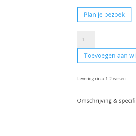
Plan je bezoek
Eettafel
Solana
mangohout
Toevoegen aan w
naturel
ovaal
210cm
aantal
Levering circa 1-2 weken
Omschrijving & specifi