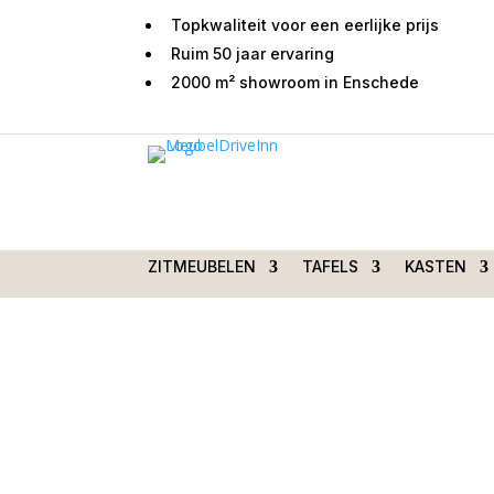
Topkwaliteit voor een eerlijke prijs
Ruim 50 jaar ervaring
2000 m² showroom in Enschede
Home
/
Tafels
/
Eetkamertafels
/ Eettafel Solan
210cm
ZITMEUBELEN
TAFELS
KASTEN