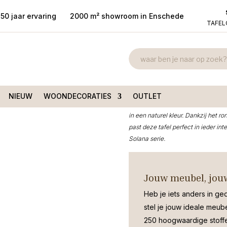
50 jaar ervaring
2000 m² showroom in Enschede
TAFE
Eettafel Sol
olana mangohout naturel
130cm rond
€
565,00
NIEUW
WOONDECORATIES
OUTLET
De ronde eettafel Solana (Ø130 cm)
in een naturel kleur. Dankzij het r
past deze tafel perfect in ieder in
Solana serie.
Jouw meubel, jouw
Heb je iets anders in ge
stel je jouw ideale meub
250 hoogwaardige stoffen