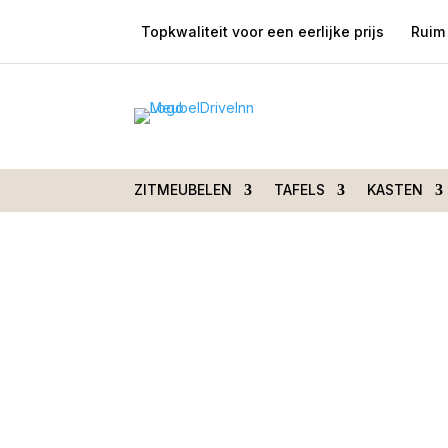
Topkwaliteit voor een eerlijke prijs
Ruim 
Home
/
Tafels
/
Eetkamertafels
/ Eettafel S
130cm rond
ZITMEUBELEN
TAFELS
KASTEN