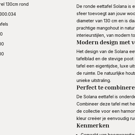
rel 130cm rond
De ronde eettafel Solana is ee
sfeer toevoegt aan jouw woo
.300.034
diameter van 130 cm en is daa
afels
prachtige mangohout in natur
00
interieurstijlen, van modern t
Modern design met v
00
Het design van de Solana ee
00
tafelblad en de stevige poot 
tafel een eigentijdse, luxe u
de ruimte. De natuurlijke ho
unieke uitstraling.
Perfect te combinere
De Solana eettafel is onderd
Combineer deze tafel met het
de collectie voor een harmo
kleur creëer je eenvoudig rust
Kenmerken
Gemaakt van hoogwaardig