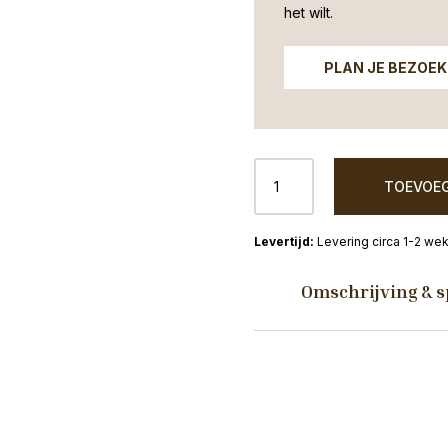
het wilt.
PLAN JE BEZOEK
Eettafel
TOEVOEG
Solana
mangohout
naturel
Levering circa 1-2 we
130cm
rond
Omschrijving & s
aantal