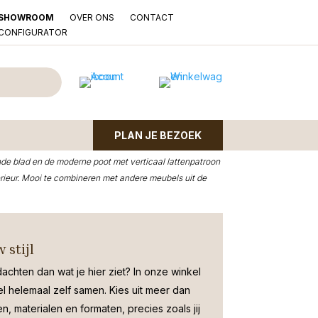
OVER ONS
CONTACT
SHOWROOM
LCONFIGURATOR
ana mangohout naturel
PLAN JE BEZOEK
 is een stijlvol en tijdloos item, gemaakt van mangohout
onde blad en de moderne poot met verticaal lattenpatroon
terieur. Mooi te combineren met andere meubels uit de
 stijl
dachten dan wat je hier ziet?
In onze winkel
el helemaal zelf samen. Kies uit meer dan
, materialen en formaten, precies zoals jij