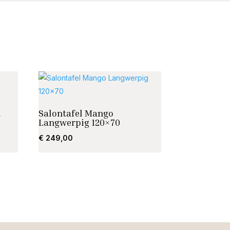
l
Salontafel Mango
Langwerpig 120×70
€
249,00