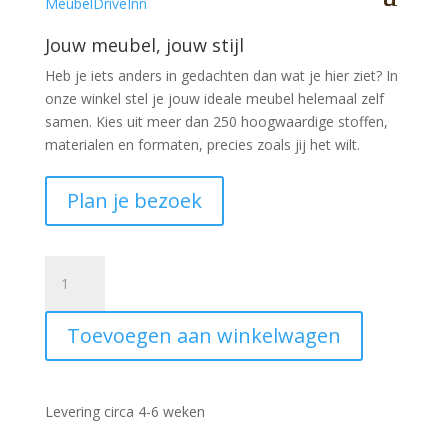
Jouw meubel, jouw stijl
Heb je iets anders in gedachten dan wat je hier ziet?
In
onze winkel stel je jouw ideale meubel helemaal zelf
samen. Kies uit meer dan 250 hoogwaardige stoffen,
materialen en formaten, precies zoals jij het wilt.
Plan je bezoek
Eettafel
Assen
Mango
Toevoegen aan winkelwagen
Langwerpig
190x90cm
aantal
Levering circa 4-6 weken