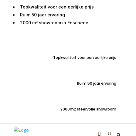
Topkwaliteit voor een eerlijke prijs
Ruim 50 jaar ervaring
2000 m² showroom in Enschede
Home
/
Tafels
/
Eetkamertafels
/ Eettafel Assen
Mango Langwerpig 190x90cm
Topkwaliteit voor een eerlijke prijs
Eettafel Assen Mango
Ruim 50 jaar ervaring
Langwerpig 190x90cm
2000m2 sfeervolle showroom
€
675,00
Trendy langwerpige mangohout eettafel Assen
190x90cm in industriele stijl met zwart metalen poten.