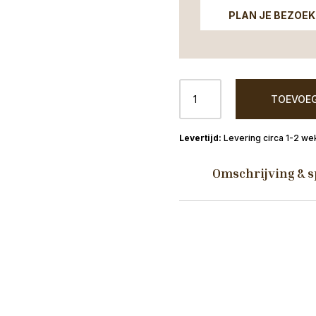
PLAN JE BEZOEK
Eetkamertafel
TOEVOEG
Denver
mangohout
zwart
Levering circa 1-2 we
rond
140cm
Omschrijving & s
aantal