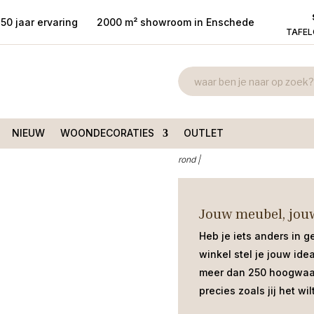
50 jaar ervaring
2000 m² showroom in Enschede
TAFE
Eetkamertafe
rtafel Denver mangohout
zwart rond 1
€
575,00
NIEUW
WOONDECORATIES
OUTLET
Stoere eetkamertafel Denver mango
rond |
Jouw meubel, jouw
Heb je iets anders in g
winkel stel je jouw ide
meer dan 250 hoogwaar
precies zoals jij het wilt