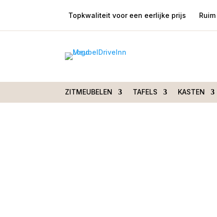
Topkwaliteit voor een eerlijke prijs
Ruim 
Home
/
Tafels
/
Eetkamertafels
/ Eetkame
zwart rond 140cm
ZITMEUBELEN
TAFELS
KASTEN