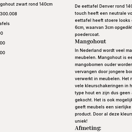
gohout zwart rond 140cm
De eettafel Denver rond 14
touch heeft een neutrale vo
.300.008
eettafel heeft stoere looks
afels
6cm, waarvan 3cm opgedikt.
00
poedercoat.
Mangohout
.00
In Nederland wordt veel ma
.00
meubelen. Mangohout is een 
mangobomen ouder worden 
vervangen door jongere bom
verwerkt in meubelen. Het 
vele kleurschakeringen in 
type hout en zijn dus geen 
gekocht. Het is ook mogelijk
geeft meubels een sierlijke 
product. Door al deze kleur
uniek!
Afmeting: