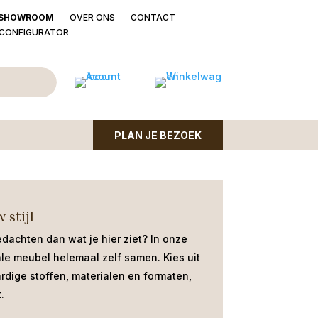
OVER ONS
CONTACT
SHOWROOM
LCONFIGURATOR
l Denver mangohout
40cm
PLAN JE BEZOEK
hout zwart met zwart metaal matrixpoot | 140 cm |
 stijl
edachten dan wat je hier ziet?
In onze
ale meubel helemaal zelf samen. Kies uit
dige stoffen, materialen en formaten,
.