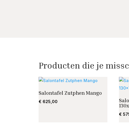
Producten die je missc
Salontafel Zutphen Mango
Sal
€
625,00
130
€
57