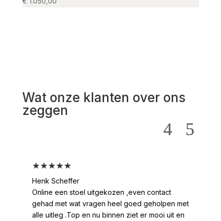
€
1.050,00
€
1.09
Wat onze klanten over ons
zeggen
★★★★★
★
Henk Scheffer
Han
Online een stoel uitgekozen ,even contact
Moo
gehad met wat vragen heel goed geholpen met
heel
alle uitleg .Top en nu binnen ziet er mooi uit en
ges