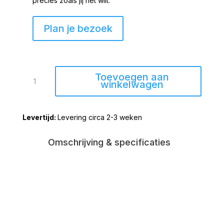
precies zoals jij het wilt.
Plan je bezoek
Eetkamertafel
Toevoegen aan
Deens
winkelwagen
Vierkant
misty
Levering circa 2-3 weken
oak
90x90cm
aantal
Omschrijving & specificaties