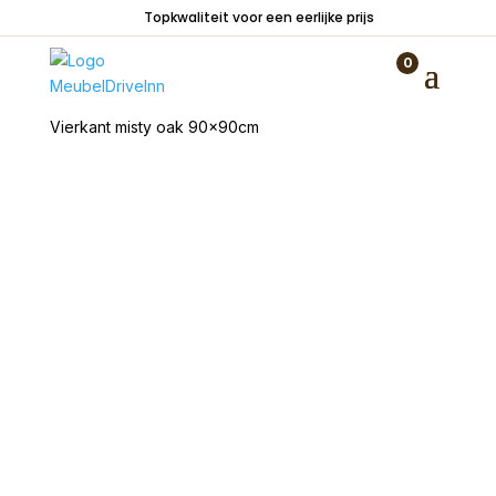
Topkwaliteit voor een eerlijke prijs
0
Home
/
Tafels
/
Eetkamertafels
/ Eetkamertafel Deens
Vierkant misty oak 90x90cm