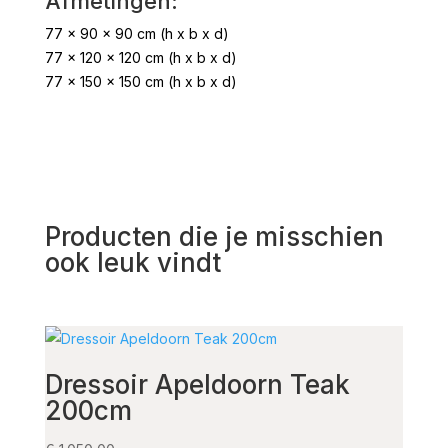
Afmetingen:
77 x 90 x 90 cm (h x b x d)
77 x 120 x 120 cm (h x b x d)
77 x 150 x 150 cm (h x b x d)
Producten die je misschien
ook leuk vindt
Dressoir Apeldoorn Teak
Boe
200cm
Sm