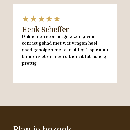
★★★★★
Henk Scheffer
H
Online een stoel uitgekozen ,even
M
contact gehad met wat vragen heel
en
goed geholpen met alle uitleg .Top en nu
w
binnen ziet er mooi uit en zit tot nu erg
w
prettig
M
Plan je bezoek