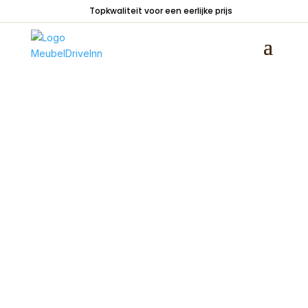
Topkwaliteit voor een eerlijke prijs
Home
/
Tafels
/
Eetkamertafels
/ Eetkamertafel
Brandy ovaal mango naturel 210cm