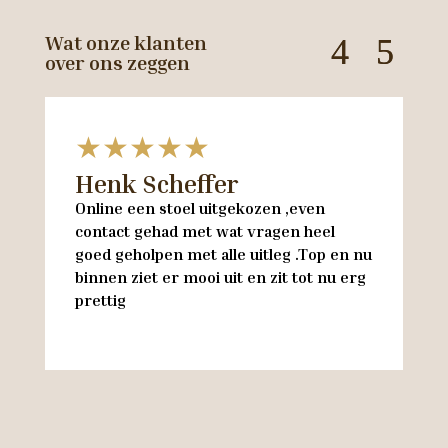
Wat onze klanten
over ons zeggen
★★★★★
Henk Scheffer
H
Online een stoel uitgekozen ,even
M
contact gehad met wat vragen heel
en
goed geholpen met alle uitleg .Top en nu
w
binnen ziet er mooi uit en zit tot nu erg
w
prettig
M