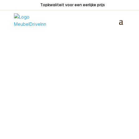
Topkwaliteit voor een eerlijke prijs
Home
/
Zitmeubelen
/
Stoelen
/
Stoelen zonder
armleuning
/ Eetkamerstoel Nordhorn stiksel
verticaal