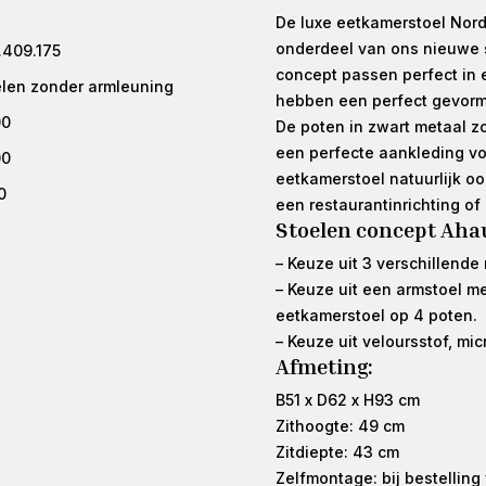
De luxe eetkamerstoel Nordh
onderdeel van ons nieuwe s
.409.175
concept passen perfect in e
elen zonder armleuning
hebben een perfect gevormd
00
De poten in zwart metaal zo
een perfecte aankleding vo
00
eetkamerstoel natuurlijk oo
0
een restaurantinrichting of 
Stoelen concept Aha
– Keuze uit 3 verschillende
– Keuze uit een armstoel m
eetkamerstoel op 4 poten.
– Keuze uit veloursstof, mic
Afmeting:
B51 x D62 x H93 cm
Zithoogte: 49 cm
Zitdiepte: 43 cm
Zelfmontage: bij bestellin