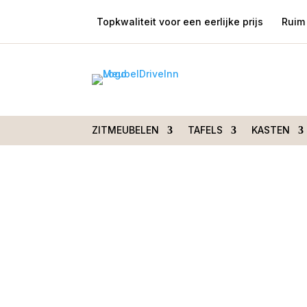
Topkwaliteit voor een eerlijke prijs
Ruim 
Home
/
Zitmeubelen
/
Stoelen
/
Stoelen zo
Eetkamerstoel Nordhorn stiksel blok
ZITMEUBELEN
TAFELS
KASTEN