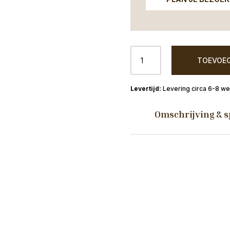
Eetkamerstoel
TOEVOEG
Nordhorn
stiksel
blok
Levering circa 6-8 w
aantal
Omschrijving & s