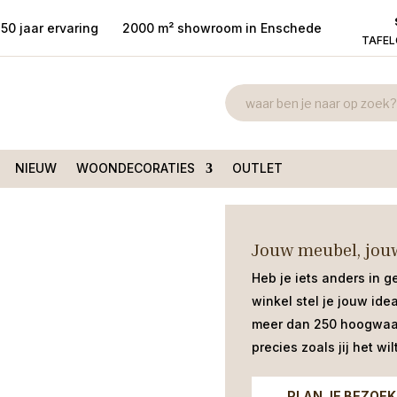
50 jaar ervaring
2000 m² showroom in Enschede
TAFE
Eetkamerstoe
nder armleuning
/
blok
€
179,00
NIEUW
WOONDECORATIES
OUTLET
Moderne eetkamerstoel Nordhorn me
Jouw meubel, jouw
Heb je iets anders in g
winkel stel je jouw ide
meer dan 250 hoogwaar
precies zoals jij het wilt
PLAN JE BEZOEK