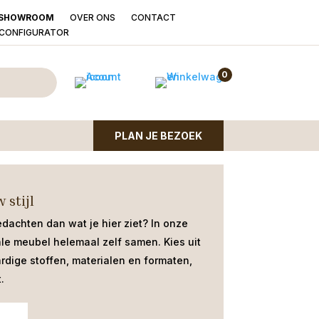
OVER ONS
CONTACT
SHOWROOM
LCONFIGURATOR
l Nordhorn stiksel
0
PLAN JE BEZOEK
t blok stiksel | stoelenconcept |
 stijl
edachten dan wat je hier ziet?
In onze
ale meubel helemaal zelf samen. Kies uit
dige stoffen, materialen en formaten,
.