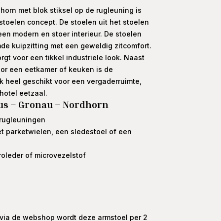
orn met blok stiksel op de rugleuning is
toelen concept. De stoelen uit het stoelen
en modern en stoer interieur. De stoelen
e kuipzitting met een geweldig zitcomfort.
rgt voor een tikkel industriele look. Naast
or een eetkamer of keuken is de
k heel geschikt voor een vergaderruimte,
hotel eetzaal.
us – Gronau – Nordhorn
 rugleuningen
et parketwielen, een sledestoel of een
roleder of microvezelstof
g via de webshop wordt deze armstoel per 2