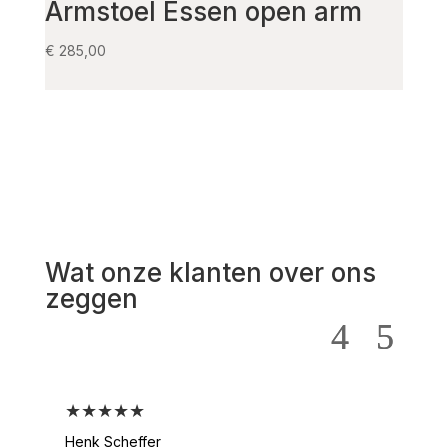
Armstoel Essen open arm
Arm
€
285,00
€
139,
Wat onze klanten over ons
zeggen
★★★★★
★
Henk Scheffer
Han