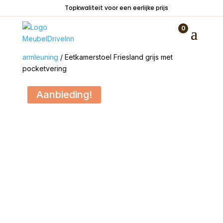
Topkwaliteit voor een eerlijke prijs
0
Home
/
Zitmeubelen
/
Stoelen
/
Stoelen zonder
armleuning
/ Eetkamerstoel Friesland grijs met
pocketvering
Aanbieding!