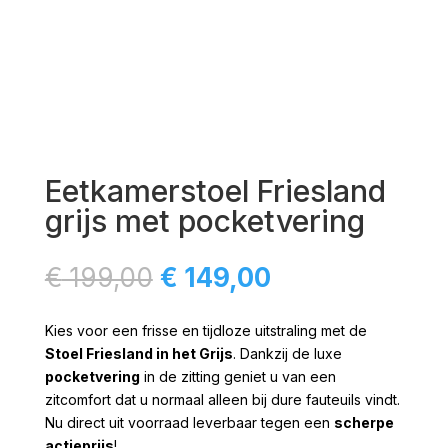
Eetkamerstoel Friesland
grijs met pocketvering
Oorspronkelijke
Huidige
€
199,00
€
149,00
prijs
prijs
was:
is:
Kies voor een frisse en tijdloze uitstraling met de
€ 199,00.
€ 149,00.
Stoel Friesland in het Grijs
. Dankzij de luxe
pocketvering
in de zitting geniet u van een
zitcomfort dat u normaal alleen bij dure fauteuils vindt.
Nu direct uit voorraad leverbaar tegen een
scherpe
actieprijs
!