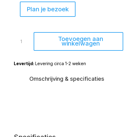
Plan je bezoek
Eetkamerstoel
Toevoegen aan
Friesland
winkelwagen
grijs
met
Levering circa 1-2 weken
pocketvering
aantal
Omschrijving & specificaties
Specificaties