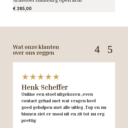
€
285,00
€
130
Wat onze klanten
over ons zeggen
★★★★★
Henk Scheffer
H
Online een stoel uitgekozen ,even
M
contact gehad met wat vragen heel
en
goed geholpen met alle uitleg .Top en nu
w
binnen ziet er mooi uit en zit tot nu erg
w
prettig
M