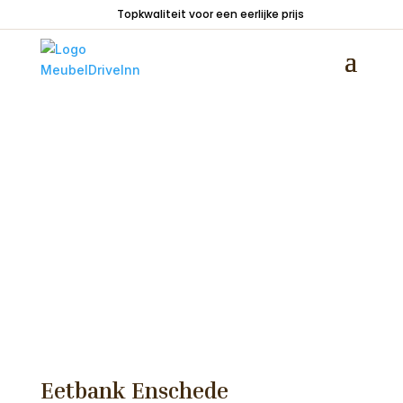
Topkwaliteit voor een eerlijke prijs
Home
/
Zitmeubelen
/
Stoelen
/
Stoelen zonder
armleuning
/ Eetbank Enschede hoekopstelling
stof Lodge
Eetbank Enschede