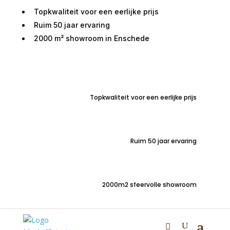
Topkwaliteit voor een eerlijke prijs
Ruim 50 jaar ervaring
2000 m² showroom in Enschede
Home
/
Kasten
/
Dressoirs
/ Dressoir Solana
mangohout naturel 115cm
Topkwaliteit voor een eerlijke prijs
Ruim 50 jaar ervaring
Dressoir Solana
mangohout naturel
2000m2 sfeervolle showroom
115cm
€
645,00