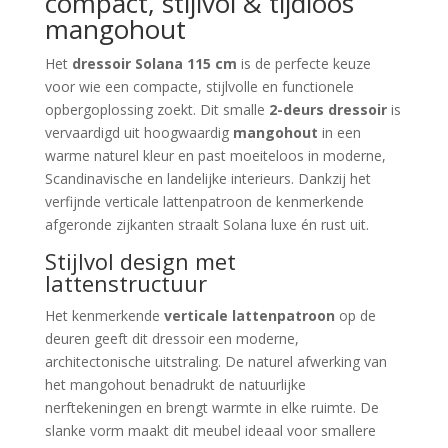
compact, stijlvol & tijdloos
mangohout
Het
dressoir Solana 115 cm
is de perfecte keuze
voor wie een compacte, stijlvolle en functionele
opbergoplossing zoekt. Dit smalle
2-deurs dressoir
is
vervaardigd uit hoogwaardig
mangohout
in een
warme naturel kleur en past moeiteloos in moderne,
Scandinavische en landelijke interieurs. Dankzij het
verfijnde verticale lattenpatroon de kenmerkende
afgeronde zijkanten straalt Solana luxe én rust uit.
Stijlvol design met
lattenstructuur
Het kenmerkende
verticale lattenpatroon
op de
deuren geeft dit dressoir een moderne,
architectonische uitstraling. De naturel afwerking van
het mangohout benadrukt de natuurlijke
nerftekeningen en brengt warmte in elke ruimte. De
slanke vorm maakt dit meubel ideaal voor smallere