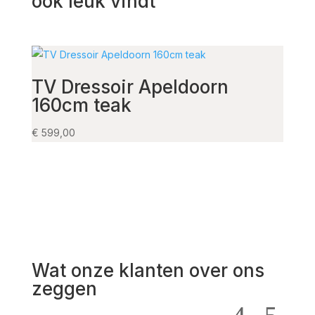
ook leuk vindt
TV Dressoir Apeldoorn
Ber
160cm teak
80
€
599,00
€
895,
Wat onze klanten over ons
zeggen