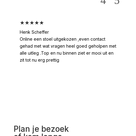
★★★★★
★
Henk Scheffer
Han
Online een stoel uitgekozen ,even contact
Moo
gehad met wat vragen heel goed geholpen met
heel
alle uitleg .Top en nu binnen ziet er mooi uit en
ges
zit tot nu erg prettig
2 /
voo
Plan je bezoek