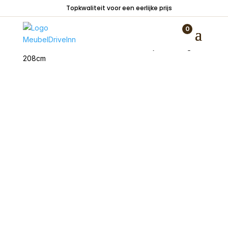
Topkwaliteit voor een eerlijke prijs
0
Home
/
Kasten
/
Dressoirs
/ Dressoir Rijssen Mango
208cm